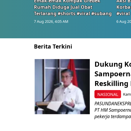
Emak-emak Kompak Grebek
Aksi B
Rumah Diduga Jual Obat
Korba
Terlarang #shorts #viral #subang
#viral
7 Aug 2026, 4:05 AM
6 Aug 20
Berita Terkini
Dukung K
Sampoerna
Reskilling
NASIONAL
Kami
PASUNDANEKSPRES
PT HM Sampoerna
pekerja terdampa