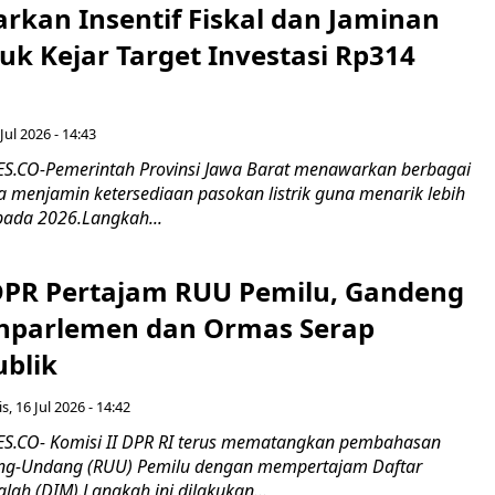
rkan Insentif Fiskal dan Jaminan
tuk Kejar Target Investasi Rp314
Jul 2026 - 14:43
.CO-Pemerintah Provinsi Jawa Barat menawarkan berbagai
erta menjamin ketersediaan pasokan listrik guna menarik lebih
pada 2026.Langkah...
 DPR Pertajam RUU Pemilu, Gandeng
nparlemen dan Ormas Serap
ublik
s, 16 Jul 2026 - 14:42
.CO- Komisi II DPR RI terus mematangkan pembahasan
g-Undang (RUU) Pemilu dengan mempertajam Daftar
alah (DIM).Langkah ini dilakukan...