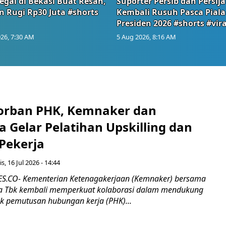
egal di Bekasi Buat Resah,
Suporter Persib dan Persija
n Rugi Rp30 Juta #shorts
Kembali Rusuh Pasca Piala
Presiden 2026 #shorts #vira
26, 7:30 AM
5 Aug 2026, 8:16 AM
orban PHK, Kemnaker dan
 Gelar Pelatihan Upskilling dan
 Pekerja
s, 16 Jul 2026 - 14:44
.CO- Kementerian Ketenagakerjaan (Kemnaker) bersama
 Tbk kembali memperkuat kolaborasi dalam mendukung
k pemutusan hubungan kerja (PHK)...