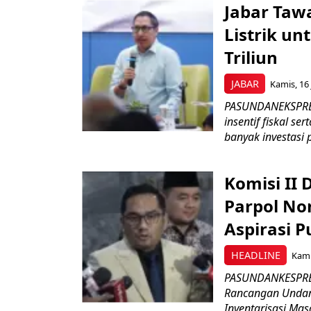
Jabar Tawa
Listrik un
Triliun
JABAR
Kamis, 16 
PASUNDANEKSPRES
insentif fiskal s
banyak investasi 
Komisi II
Parpol No
Aspirasi P
HEADLINE
Kami
PASUNDANKESPRES
Rancangan Undan
Inventarisasi Mas