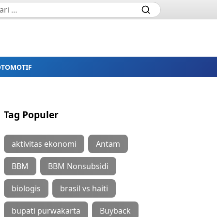
OTOMOTIF
Tag Populer
aktivitas ekonomi
Antam
BBM
BBM Nonsubsidi
biologis
brasil vs haiti
bupati purwakarta
Buyback