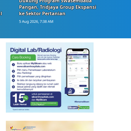
Dukung Program Swasembada
Pangan, Tridjaya Group Ekspansi
l
ke Sektor Pertanian
5 Aug 2026, 7:38 AM