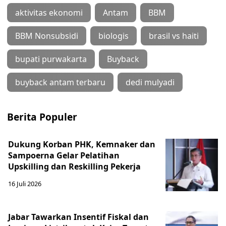
aktivitas ekonomi
Antam
BBM
BBM Nonsubsidi
biologis
brasil vs haiti
bupati purwakarta
Buyback
buyback antam terbaru
dedi mulyadi
Berita Populer
Dukung Korban PHK, Kemnaker dan
Sampoerna Gelar Pelatihan
Upskilling dan Reskilling Pekerja
16 Juli 2026
Jabar Tawarkan Insentif Fiskal dan