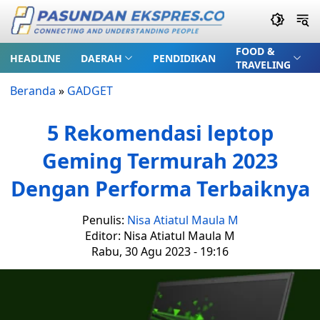
FOOD &
HEADLINE
DAERAH
PENDIDIKAN
TRAVELING
Beranda
»
GADGET
5 Rekomendasi leptop
Geming Termurah 2023
Dengan Performa Terbaiknya
Penulis:
Nisa Atiatul Maula M
Editor: Nisa Atiatul Maula M
Rabu, 30 Agu 2023 - 19:16