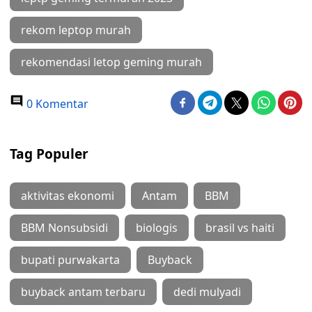
rekom leptop murah
rekomendasi letop geming murah
0 Komentar
Tag Populer
aktivitas ekonomi
Antam
BBM
BBM Nonsubsidi
biologis
brasil vs haiti
bupati purwakarta
Buyback
buyback antam terbaru
dedi mulyadi