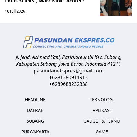
Lolos Seleksi, Marc Klok Dicoret?
16 Juli 2026
Jl. Jend. Achmad Yani, Pasirkareumbi
Kec. Subang,
Kabupaten Subang, Jawa Barat
,
Indonesia
41211
pasundanekspres@gmail.com
+6281280911913
+6289688232338
HEADLINE
TEKNOLOGI
DAERAH
APLIKASI
SUBANG
GADGET & TEKNO
PURWAKARTA
GAME