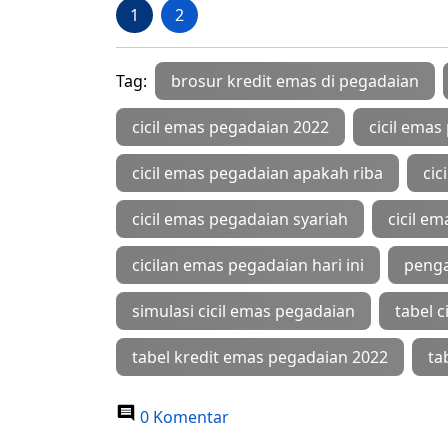
1
2
Tag:
brosur kredit emas di pegadaian
cicil emas pegadaian 2022
cicil emas
cicil emas pegadaian apakah riba
cic
cicil emas pegadaian syariah
cicil e
cicilan emas pegadaian hari ini
penga
simulasi cicil emas pegadaian
tabel 
tabel kredit emas pegadaian 2022
ta
0 Komentar