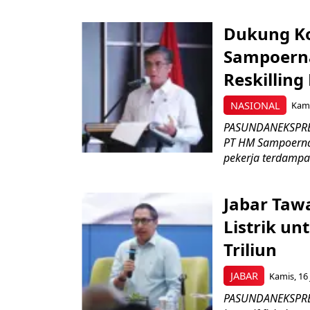
Dukung K
Sampoerna
Reskilling
NASIONAL
Kami
PASUNDANEKSPRES
PT HM Sampoerna
pekerja terdampa
Jabar Tawa
Listrik un
Triliun
JABAR
Kamis, 16 
PASUNDANEKSPRES