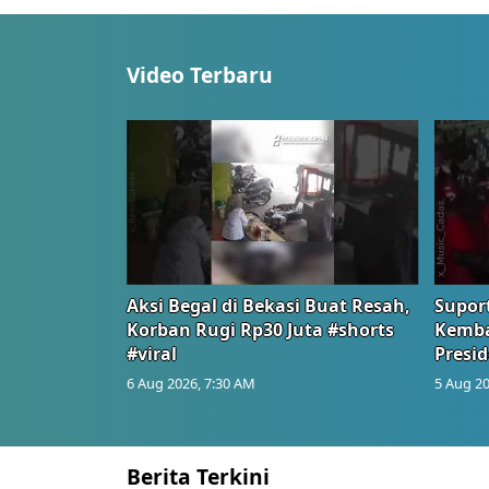
Video Terbaru
Aksi Begal di Bekasi Buat Resah,
Suport
Korban Rugi Rp30 Juta #shorts
Kemba
#viral
Presid
6 Aug 2026, 7:30 AM
5 Aug 20
Berita Terkini