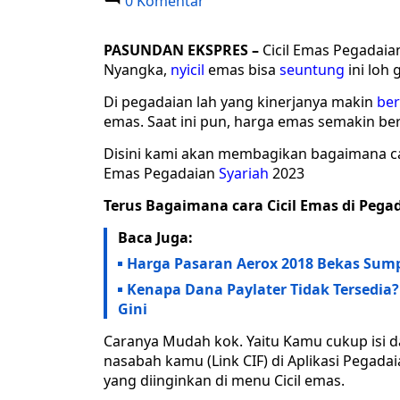
0 Komentar
PASUNDAN EKSPRES
–
Cicil Emas Pegadaia
Nyangka,
nyicil
emas bisa
seuntung
ini loh 
Di pegadaian lah yang kinerjanya makin
ber
emas. Saat ini pun, harga emas semakin ber
Disini kami akan membagikan bagaimana ca
Emas Pegadaian
Syariah
2023
Terus Bagaimana cara Cicil Emas di Pegad
Baca Juga:
Harga Pasaran Aerox 2018 Bekas Sump
Kenapa Dana Paylater Tidak Tersedia?
Gini
Caranya Mudah kok. Yaitu Kamu cukup isi d
nasabah kamu (Link CIF) di Aplikasi Pegadai
yang diinginkan di menu Cicil emas.