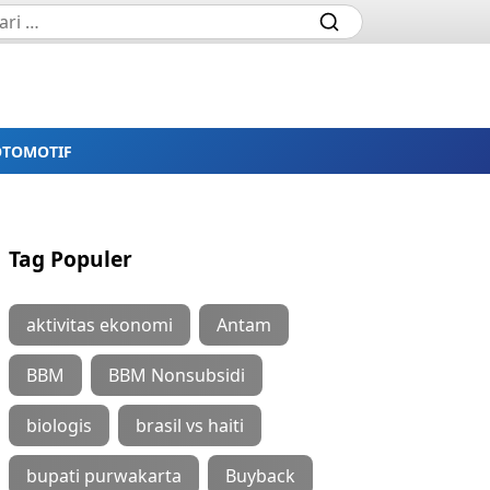
OTOMOTIF
Tag Populer
aktivitas ekonomi
Antam
BBM
BBM Nonsubsidi
biologis
brasil vs haiti
bupati purwakarta
Buyback