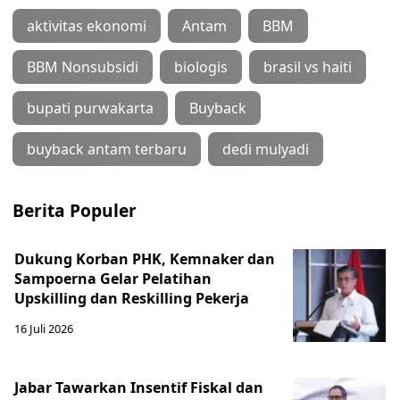
aktivitas ekonomi
Antam
BBM
BBM Nonsubsidi
biologis
brasil vs haiti
bupati purwakarta
Buyback
buyback antam terbaru
dedi mulyadi
Berita Populer
Dukung Korban PHK, Kemnaker dan
Sampoerna Gelar Pelatihan
Upskilling dan Reskilling Pekerja
16 Juli 2026
Jabar Tawarkan Insentif Fiskal dan