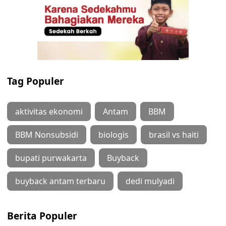
Tag Populer
aktivitas ekonomi
Antam
BBM
BBM Nonsubsidi
biologis
brasil vs haiti
bupati purwakarta
Buyback
buyback antam terbaru
dedi mulyadi
Berita Populer