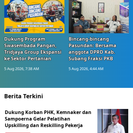
Dukung Program
Bincang-bincang
Swasembada Pangan,
Pasundan: Bersama
Tridjaya Group Ekspansi
anggota DPRD Kab.
ke Sektor Pertanian
Subang Fraksi PKB
5 Aug 2026, 7:38 AM
5 Aug 2026, 4:44 AM
Berita Terkini
Dukung Korban PHK, Kemnaker dan
Sampoerna Gelar Pelatihan
Upskilling dan Reskilling Pekerja