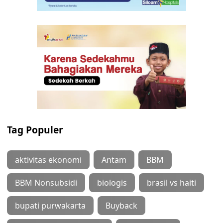
Tag Populer
aktivitas ekonomi
Antam
BBM
BBM Nonsubsidi
biologis
brasil vs haiti
bupati purwakarta
Buyback