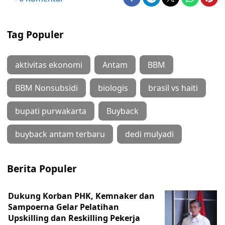
Tag Populer
aktivitas ekonomi
Antam
BBM
BBM Nonsubsidi
biologis
brasil vs haiti
bupati purwakarta
Buyback
buyback antam terbaru
dedi mulyadi
Berita Populer
Dukung Korban PHK, Kemnaker dan
Sampoerna Gelar Pelatihan
Upskilling dan Reskilling Pekerja