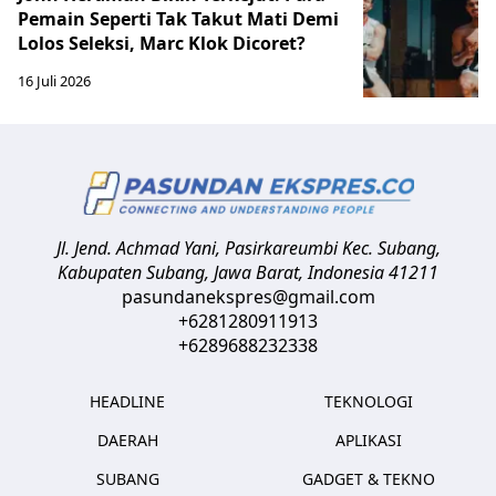
Pemain Seperti Tak Takut Mati Demi
Lolos Seleksi, Marc Klok Dicoret?
16 Juli 2026
Jl. Jend. Achmad Yani, Pasirkareumbi
Kec. Subang,
Kabupaten Subang, Jawa Barat
,
Indonesia
41211
pasundanekspres@gmail.com
+6281280911913
+6289688232338
HEADLINE
TEKNOLOGI
DAERAH
APLIKASI
SUBANG
GADGET & TEKNO