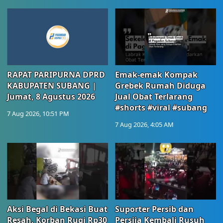
RAPAT PARIPURNA DPRD
Emak-emak Kompak
KABUPATEN SUBANG |
Grebek Rumah Diduga
Jumat, 8 Agustus 2026
Jual Obat Terlarang
#shorts #viral #subang
7 Aug 2026, 10:51 PM
7 Aug 2026, 4:05 AM
Aksi Begal di Bekasi Buat
Suporter Persib dan
Resah, Korban Rugi Rp30
Persija Kembali Rusuh