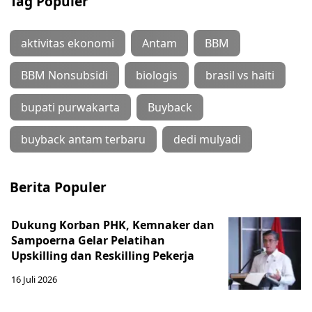
Tag Populer
aktivitas ekonomi
Antam
BBM
BBM Nonsubsidi
biologis
brasil vs haiti
bupati purwakarta
Buyback
buyback antam terbaru
dedi mulyadi
Berita Populer
Dukung Korban PHK, Kemnaker dan
Sampoerna Gelar Pelatihan
Upskilling dan Reskilling Pekerja
16 Juli 2026