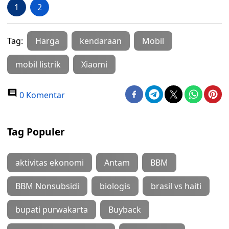
1
2
Tag:
Harga
kendaraan
Mobil
mobil listrik
Xiaomi
0 Komentar
Tag Populer
aktivitas ekonomi
Antam
BBM
BBM Nonsubsidi
biologis
brasil vs haiti
bupati purwakarta
Buyback