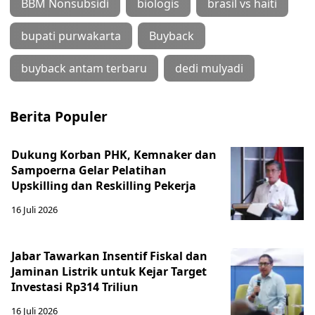
BBM Nonsubsidi
biologis
brasil vs haiti
bupati purwakarta
Buyback
buyback antam terbaru
dedi mulyadi
Berita Populer
Dukung Korban PHK, Kemnaker dan
Sampoerna Gelar Pelatihan
Upskilling dan Reskilling Pekerja
16 Juli 2026
Jabar Tawarkan Insentif Fiskal dan
Jaminan Listrik untuk Kejar Target
Investasi Rp314 Triliun
16 Juli 2026