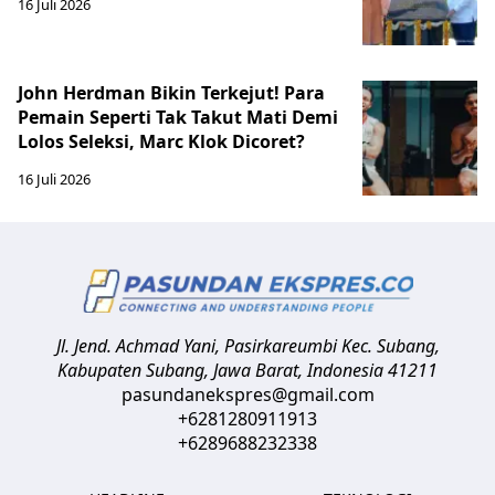
16 Juli 2026
John Herdman Bikin Terkejut! Para
Pemain Seperti Tak Takut Mati Demi
Lolos Seleksi, Marc Klok Dicoret?
16 Juli 2026
Jl. Jend. Achmad Yani, Pasirkareumbi
Kec. Subang,
Kabupaten Subang, Jawa Barat
,
Indonesia
41211
pasundanekspres@gmail.com
+6281280911913
+6289688232338