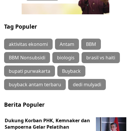
Tag Populer
aktivitas ekonomi
Antam
BBM
BBM Nonsubsidi
biologis
brasil vs haiti
bupati purwakarta
Buyback
buyback antam terbaru
dedi mulyadi
Berita Populer
Dukung Korban PHK, Kemnaker dan
Sampoerna Gelar Pelatihan