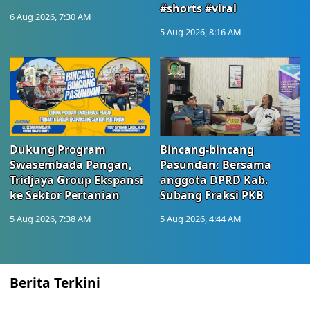
#shorts #viral
6 Aug 2026, 7:30 AM
5 Aug 2026, 8:16 AM
Dukung Program
Bincang-bincang
Swasembada Pangan,
Pasundan: Bersama
Tridjaya Group Ekspansi
anggota DPRD Kab.
ke Sektor Pertanian
Subang Fraksi PKB
5 Aug 2026, 7:38 AM
5 Aug 2026, 4:44 AM
Berita Terkini