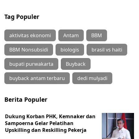
Tag Populer
aktivitas ekonomi
Antam
BBM
BBM Nonsubsidi
biologis
brasil vs haiti
bupati purwakarta
Buyback
buyback antam terbaru
dedi mulyadi
Berita Populer
Dukung Korban PHK, Kemnaker dan
Sampoerna Gelar Pelatihan
Upskilling dan Reskilling Pekerja