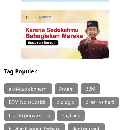
Tag Populer
aktivitas ekonomi
Antam
BBM
BBM Nonsubsidi
biologis
brasil vs haiti
bupati purwakarta
Buyback
buyback antam terbaru
dedi mulyadi