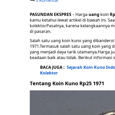
0 Komentar
PASUNDAN EKSPRES
– Harga
uang
koin
Rp
kamu ketahui lewat artikel di bawah ini. S
kolektor.Pasalnya, karena kelangkaannya me
di pasaran.
Salah satu uang koin kuno yang dibanderol
1971.Termasuk salah satu uang koin yang dib
yang menjadi daya tarik utamanya.Harga ju
keadaan baik atau tidak. Berikut informasi
BACA JUGA :
Sejarah Koin Kuno Indon
Kolektor
Tentang Koin Kuno Rp25 1971