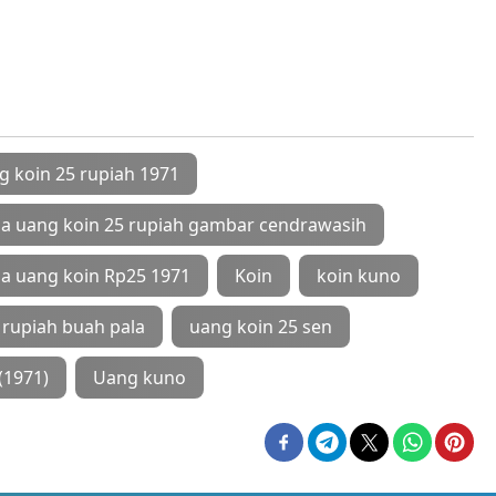
g koin 25 rupiah 1971
a uang koin 25 rupiah gambar cendrawasih
a uang koin Rp25 1971
Koin
koin kuno
 rupiah buah pala
uang koin 25 sen
(1971)
Uang kuno