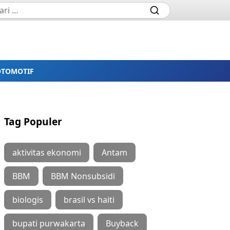
OTOMOTIF
Tag Populer
aktivitas ekonomi
Antam
BBM
BBM Nonsubsidi
biologis
brasil vs haiti
bupati purwakarta
Buyback