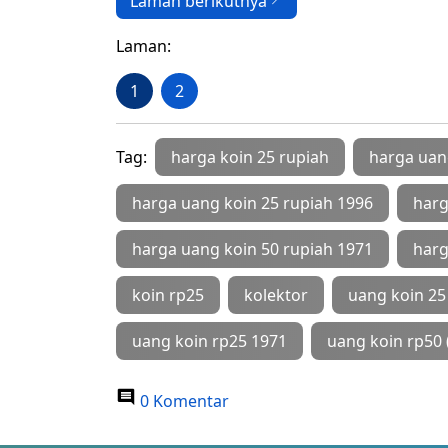
Laman berikutnya
Laman:
1
2
Tag:
harga koin 25 rupiah
harga uan
harga uang koin 25 rupiah 1996
harg
harga uang koin 50 rupiah 1971
harg
koin rp25
kolektor
uang koin 25
uang koin rp25 1971
uang koin rp50 
0 Komentar