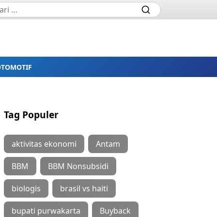
OTOMOTIF
Tag Populer
aktivitas ekonomi
Antam
BBM
BBM Nonsubsidi
biologis
brasil vs haiti
bupati purwakarta
Buyback