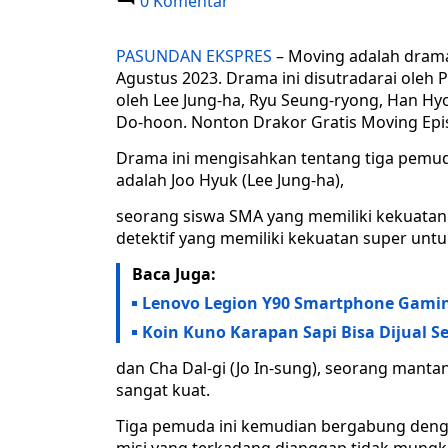
0 Komentar
PASUNDAN EKSPRES
– Moving adalah drama
Agustus 2023. Drama ini disutradarai oleh Pa
oleh Lee Jung-ha, Ryu Seung-ryong, Han Hyo
Do-hoon. Nonton Drakor Gratis Moving Epi
Drama ini mengisahkan tentang tiga pemud
adalah Joo Hyuk (Lee Jung-ha),
seorang siswa SMA yang memiliki kekuatan 
detektif yang memiliki kekuatan super unt
Baca Juga:
Lenovo Legion Y90 Smartphone Gaming
Koin Kuno Karapan Sapi Bisa Dijual S
dan Cha Dal-gi (Jo In-sung), seorang manta
sangat kuat.
Tiga pemuda ini kemudian bergabung denga