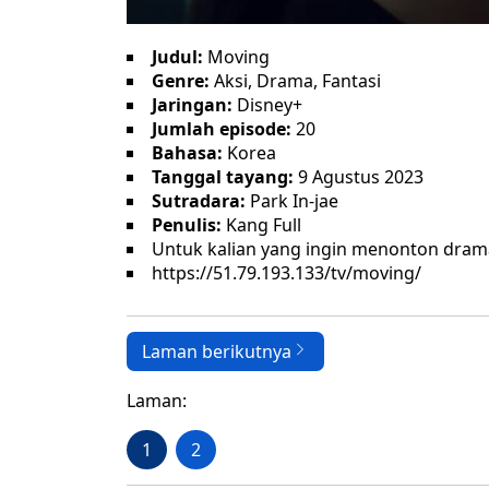
Judul:
Moving
Genre:
Aksi, Drama, Fantasi
Jaringan:
Disney+
Jumlah episode:
20
Bahasa:
Korea
Tanggal tayang:
9 Agustus 2023
Sutradara:
Park In-jae
Penulis:
Kang Full
Untuk kalian yang ingin menonton dram
https://51.79.193.133/tv/moving/
Laman berikutnya
Laman:
1
2