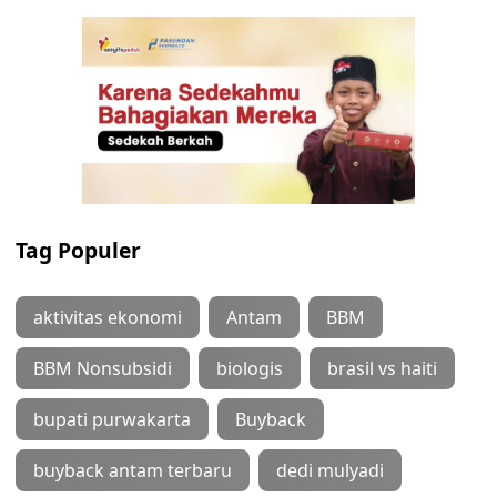
Tag Populer
aktivitas ekonomi
Antam
BBM
BBM Nonsubsidi
biologis
brasil vs haiti
bupati purwakarta
Buyback
buyback antam terbaru
dedi mulyadi