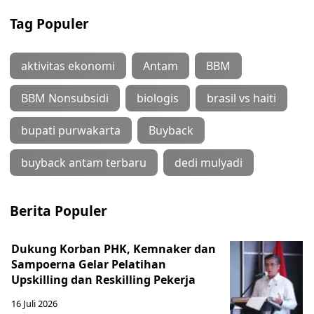
Tag Populer
aktivitas ekonomi
Antam
BBM
BBM Nonsubsidi
biologis
brasil vs haiti
bupati purwakarta
Buyback
buyback antam terbaru
dedi mulyadi
Berita Populer
Dukung Korban PHK, Kemnaker dan
Sampoerna Gelar Pelatihan
Upskilling dan Reskilling Pekerja
16 Juli 2026