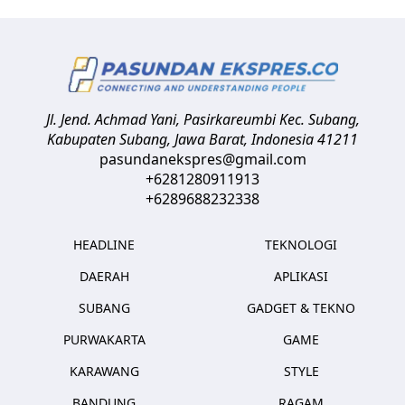
Jl. Jend. Achmad Yani, Pasirkareumbi
Kec. Subang,
Kabupaten Subang, Jawa Barat
,
Indonesia
41211
pasundanekspres@gmail.com
+6281280911913
+6289688232338
HEADLINE
TEKNOLOGI
DAERAH
APLIKASI
SUBANG
GADGET & TEKNO
PURWAKARTA
GAME
KARAWANG
STYLE
BANDUNG
RAGAM