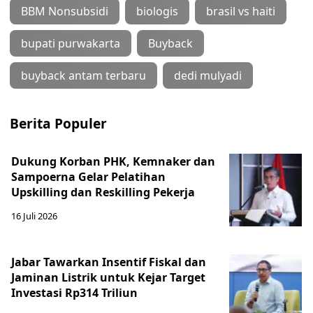
BBM Nonsubsidi
biologis
brasil vs haiti
bupati purwakarta
Buyback
buyback antam terbaru
dedi mulyadi
Berita Populer
Dukung Korban PHK, Kemnaker dan
Sampoerna Gelar Pelatihan
Upskilling dan Reskilling Pekerja
16 Juli 2026
Jabar Tawarkan Insentif Fiskal dan
Jaminan Listrik untuk Kejar Target
Investasi Rp314 Triliun