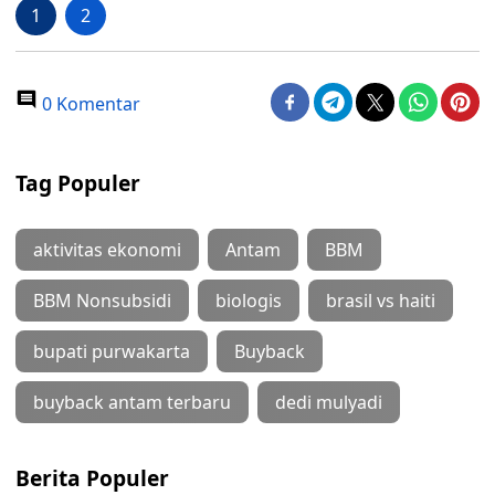
1
2
0 Komentar
Tag Populer
aktivitas ekonomi
Antam
BBM
BBM Nonsubsidi
biologis
brasil vs haiti
bupati purwakarta
Buyback
buyback antam terbaru
dedi mulyadi
Berita Populer