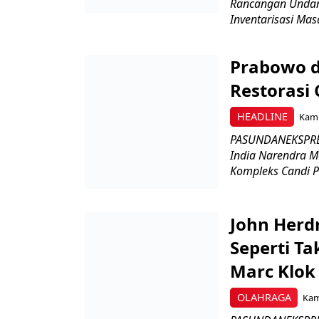
Rancangan Undan
Inventarisasi Mas
Prabowo d
Restorasi
HEADLINE
Kami
PASUNDANEKSPRES
India Narendra M
Kompleks Candi P
John Herd
Seperti Ta
Marc Klok 
OLAHRAGA
Kami