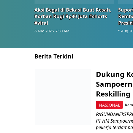
Aksi Begal di Bekasi Buat Resah,
Suport
Korban Rugi Rp30 Juta #shorts
Kemba
#viral
Presid
6 Aug 2026, 7:30 AM
5 Aug 20
Berita Terkini
Dukung K
Sampoerna
Reskilling
NASIONAL
Kami
PASUNDANEKSPRES
PT HM Sampoerna
pekerja terdampa