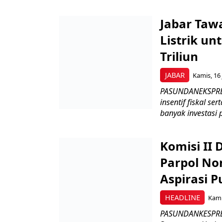
Jabar Tawa
Listrik un
Triliun
JABAR
Kamis, 16 
PASUNDANEKSPRES
insentif fiskal s
banyak investasi 
Komisi II
Parpol No
Aspirasi P
HEADLINE
Kami
PASUNDANKESPRES