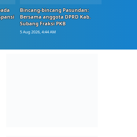
bada
Bincang-bincang Pasundan:
spansi
Bersama anggota DPRD Kab.
Subang Fraksi PKB
5 Aug 2026, 4:44 AM