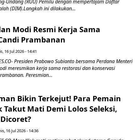
g-Undang (RUU) Pemilu dengan mempertajam Daftar
alah (DIM).Langkah ini dilakukan...
an Modi Resmi Kerja Sama
 Candi Prambanan
s, 16 Jul 2026 - 14:41
.CO- Presiden Prabowo Subianto bersama Perdana Menteri
odi meresmikan kerja sama restorasi dan konservasi
rambanan. Peresmian...
man Bikin Terkejut! Para Pemain
k Takut Mati Demi Lolos Seleksi,
Dicoret?
s, 16 Jul 2026 - 14:36