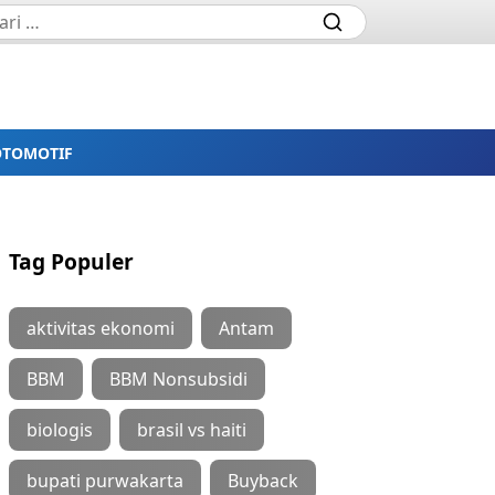
OTOMOTIF
Tag Populer
aktivitas ekonomi
Antam
BBM
BBM Nonsubsidi
biologis
brasil vs haiti
bupati purwakarta
Buyback