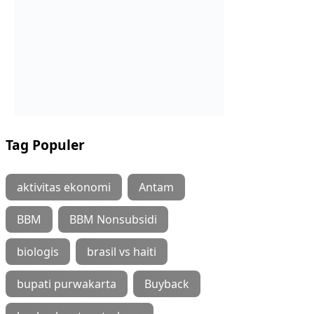
Tag Populer
aktivitas ekonomi
Antam
BBM
BBM Nonsubsidi
biologis
brasil vs haiti
bupati purwakarta
Buyback