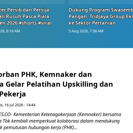
er Persib dan Persija
Dukung Program Swasem
li Rusuh Pasca Piala
Pangan, Tridjaya Group Ek
en 2026 #shorts #viral
ke Sektor Pertanian
26, 8:16 AM
5 Aug 2026, 7:38 AM
orban PHK, Kemnaker dan
 Gelar Pelatihan Upskilling dan
 Pekerja
s, 16 Jul 2026 - 14:44
.CO- Kementerian Ketenagakerjaan (Kemnaker) bersama
 Tbk kembali memperkuat kolaborasi dalam mendukung
k pemutusan hubungan kerja (PHK)...