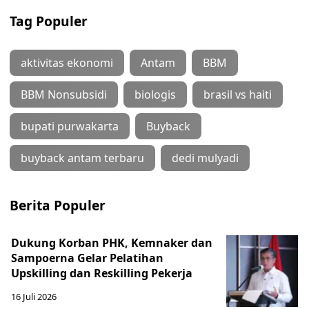
Tag Populer
aktivitas ekonomi
Antam
BBM
BBM Nonsubsidi
biologis
brasil vs haiti
bupati purwakarta
Buyback
buyback antam terbaru
dedi mulyadi
Berita Populer
Dukung Korban PHK, Kemnaker dan
Sampoerna Gelar Pelatihan
Upskilling dan Reskilling Pekerja
16 Juli 2026