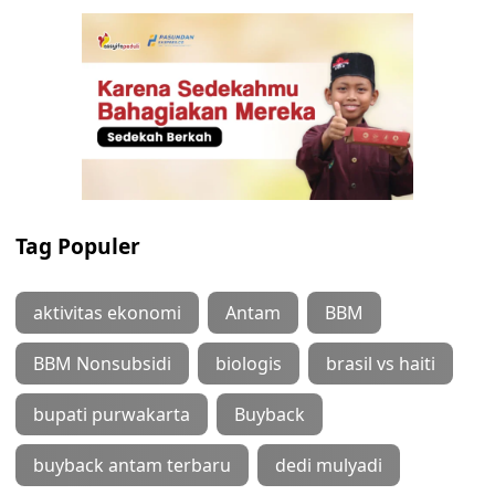
Tag Populer
aktivitas ekonomi
Antam
BBM
BBM Nonsubsidi
biologis
brasil vs haiti
bupati purwakarta
Buyback
buyback antam terbaru
dedi mulyadi