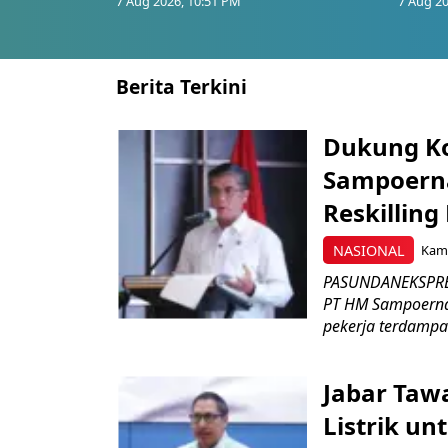
7 Aug 2026, 10:51 PM
7 Aug 20
Berita Terkini
Dukung K
Sampoerna
Reskilling
NASIONAL
Kami
PASUNDANEKSPRES
PT HM Sampoerna
pekerja terdampa
Jabar Tawa
Listrik un