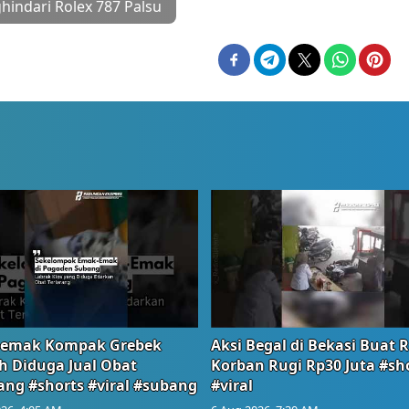
hindari Rolex 787 Palsu
emak Kompak Grebek
Aksi Begal di Bekasi Buat 
 Diduga Jual Obat
Korban Rugi Rp30 Juta #sh
ang #shorts #viral #subang
#viral