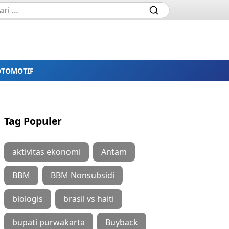
OTOMOTIF
Tag Populer
aktivitas ekonomi
Antam
BBM
BBM Nonsubsidi
biologis
brasil vs haiti
bupati purwakarta
Buyback