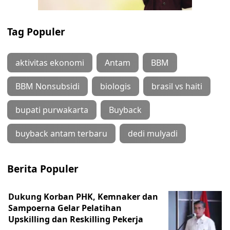
Tag Populer
aktivitas ekonomi
Antam
BBM
BBM Nonsubsidi
biologis
brasil vs haiti
bupati purwakarta
Buyback
buyback antam terbaru
dedi mulyadi
Berita Populer
Dukung Korban PHK, Kemnaker dan
Sampoerna Gelar Pelatihan
Upskilling dan Reskilling Pekerja