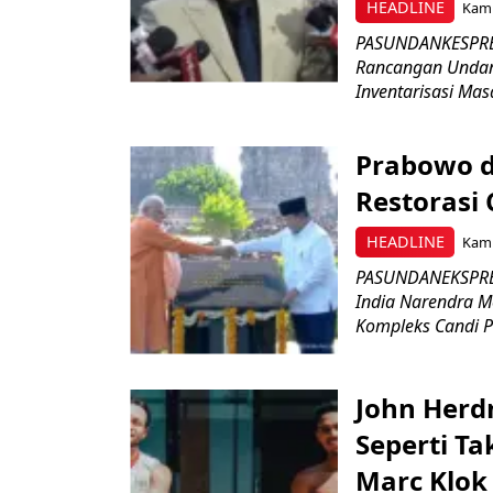
HEADLINE
Kami
PASUNDANKESPRES
Rancangan Undan
Inventarisasi Mas
Prabowo d
Restorasi
HEADLINE
Kami
PASUNDANEKSPRES
India Narendra M
Kompleks Candi P
John Herd
Seperti Ta
Marc Klok 