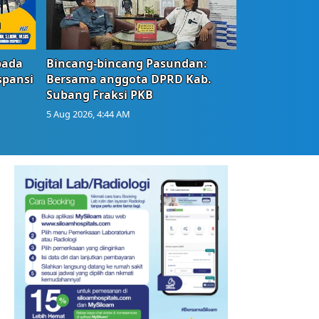
bada
Bincang-bincang Pasundan:
spansi
Bersama anggota DPRD Kab.
Subang Fraksi PKB
5 Aug 2026, 4:44 AM