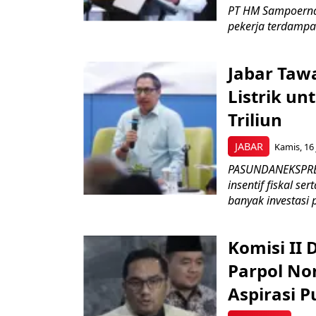
PT HM Sampoerna
pekerja terdampa
Jabar Tawa
Listrik un
Triliun
JABAR
Kamis, 16 
PASUNDANEKSPRES
insentif fiskal s
banyak investasi 
Komisi II
Parpol No
Aspirasi P