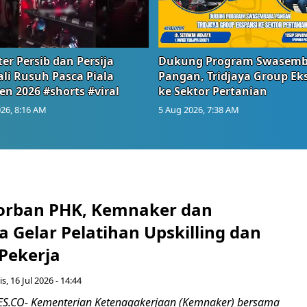
er Persib dan Persija
Dukung Program Swasem
li Rusuh Pasca Piala
Pangan, Tridjaya Group Ek
en 2026 #shorts #viral
ke Sektor Pertanian
26, 8:16 AM
5 Aug 2026, 7:38 AM
orban PHK, Kemnaker dan
 Gelar Pelatihan Upskilling dan
 Pekerja
s, 16 Jul 2026 - 14:44
.CO- Kementerian Ketenagakerjaan (Kemnaker) bersama