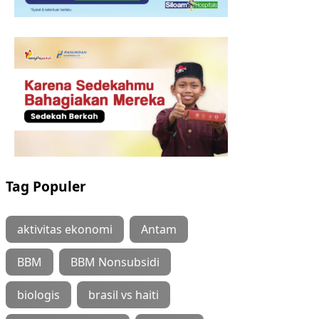
Tag Populer
aktivitas ekonomi
Antam
BBM
BBM Nonsubsidi
biologis
brasil vs haiti