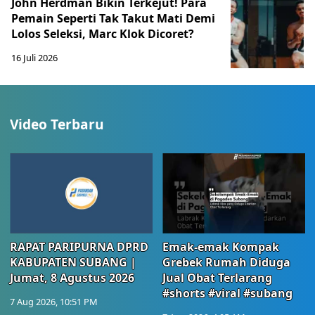
John Herdman Bikin Terkejut! Para
Pemain Seperti Tak Takut Mati Demi
Lolos Seleksi, Marc Klok Dicoret?
16 Juli 2026
Video Terbaru
RAPAT PARIPURNA DPRD
Emak-emak Kompak
KABUPATEN SUBANG |
Grebek Rumah Diduga
Jumat, 8 Agustus 2026
Jual Obat Terlarang
#shorts #viral #subang
7 Aug 2026, 10:51 PM