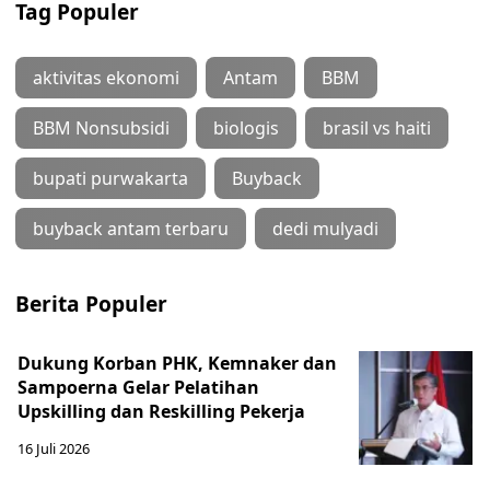
Tag Populer
aktivitas ekonomi
Antam
BBM
BBM Nonsubsidi
biologis
brasil vs haiti
bupati purwakarta
Buyback
buyback antam terbaru
dedi mulyadi
Berita Populer
Dukung Korban PHK, Kemnaker dan
Sampoerna Gelar Pelatihan
Upskilling dan Reskilling Pekerja
16 Juli 2026