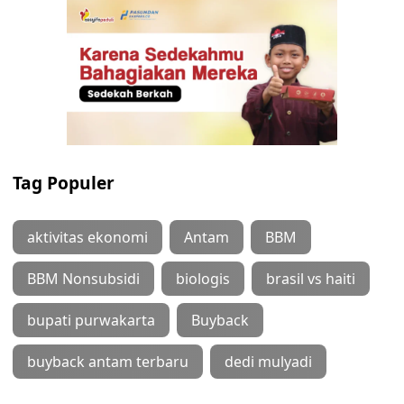
Tag Populer
aktivitas ekonomi
Antam
BBM
BBM Nonsubsidi
biologis
brasil vs haiti
bupati purwakarta
Buyback
buyback antam terbaru
dedi mulyadi