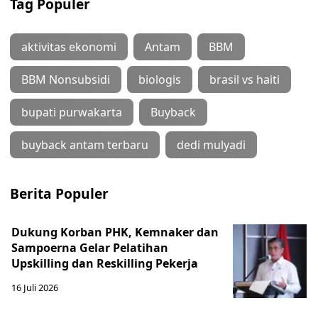
Tag Populer
aktivitas ekonomi
Antam
BBM
BBM Nonsubsidi
biologis
brasil vs haiti
bupati purwakarta
Buyback
buyback antam terbaru
dedi mulyadi
Berita Populer
Dukung Korban PHK, Kemnaker dan
Sampoerna Gelar Pelatihan
Upskilling dan Reskilling Pekerja
16 Juli 2026