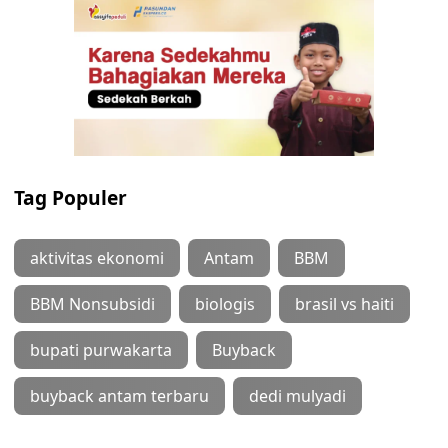
Tag Populer
aktivitas ekonomi
Antam
BBM
BBM Nonsubsidi
biologis
brasil vs haiti
bupati purwakarta
Buyback
buyback antam terbaru
dedi mulyadi