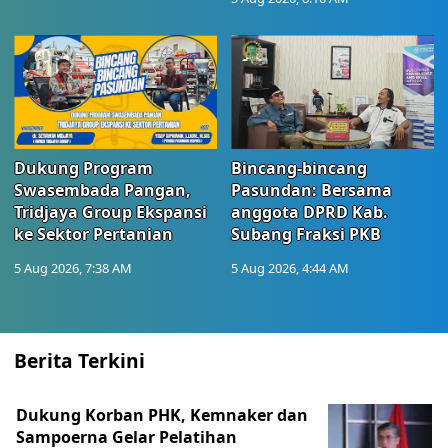
Dukung Program
Bincang-bincang
Swasembada Pangan,
Pasundan: Bersama
Tridjaya Group Ekspansi
anggota DPRD Kab.
ke Sektor Pertanian
Subang Fraksi PKB
5 Aug 2026, 7:38 AM
5 Aug 2026, 4:44 AM
Berita Terkini
Dukung Korban PHK, Kemnaker dan
Sampoerna Gelar Pelatihan