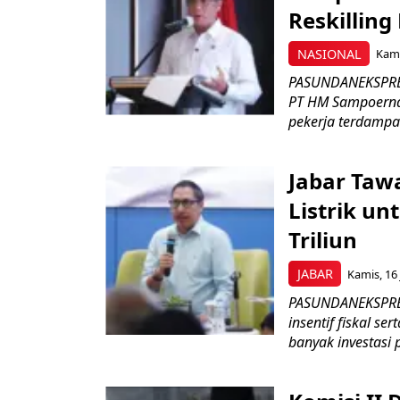
Reskilling
NASIONAL
Kami
PASUNDANEKSPRES
PT HM Sampoerna
pekerja terdampa
Jabar Tawa
Listrik un
Triliun
JABAR
Kamis, 16 
PASUNDANEKSPRES
insentif fiskal s
banyak investasi 