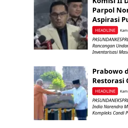
Komisi II
Parpol No
Aspirasi P
HEADLINE
Kami
PASUNDANKESPRES
Rancangan Undan
Inventarisasi Mas
Prabowo d
Restorasi
HEADLINE
Kami
PASUNDANEKSPRES
India Narendra M
Kompleks Candi P