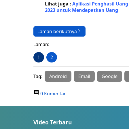
Lihat juga :
Aplikasi Penghasil Uang
2023 untuk Mendapatkan Uang
Laman berikutnya
Laman:
1
2
Tag:
Android
Email
Google
0 Komentar
Video Terbaru