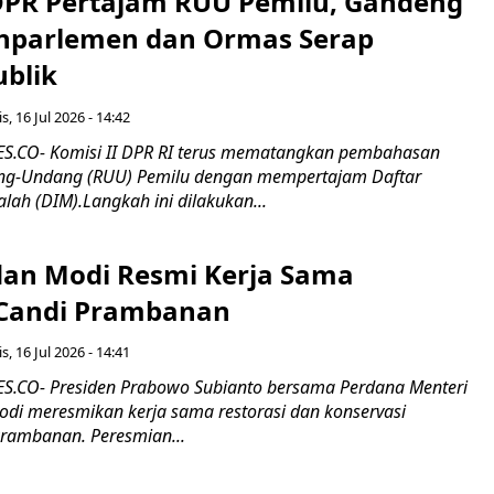
 DPR Pertajam RUU Pemilu, Gandeng
nparlemen dan Ormas Serap
ublik
s, 16 Jul 2026 - 14:42
.CO- Komisi II DPR RI terus mematangkan pembahasan
g-Undang (RUU) Pemilu dengan mempertajam Daftar
alah (DIM).Langkah ini dilakukan...
an Modi Resmi Kerja Sama
 Candi Prambanan
s, 16 Jul 2026 - 14:41
.CO- Presiden Prabowo Subianto bersama Perdana Menteri
odi meresmikan kerja sama restorasi dan konservasi
rambanan. Peresmian...