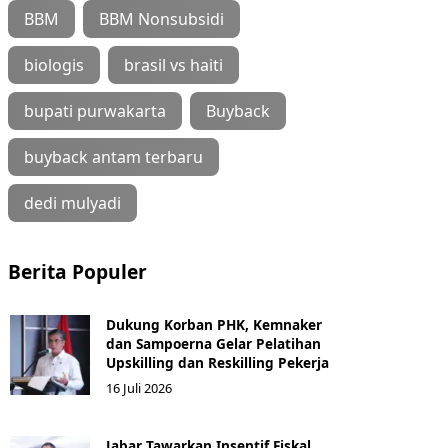
BBM
BBM Nonsubsidi
biologis
brasil vs haiti
bupati purwakarta
Buyback
buyback antam terbaru
dedi mulyadi
Berita Populer
Dukung Korban PHK, Kemnaker
dan Sampoerna Gelar Pelatihan
Upskilling dan Reskilling Pekerja
16 Juli 2026
Jabar Tawarkan Insentif Fiskal