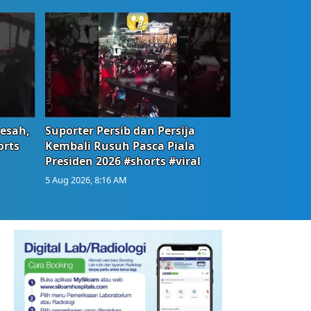
Resah,
Suporter Persib dan Persija
orts
Kembali Rusuh Pasca Piala
Presiden 2026 #shorts #viral
5 Aug 2026, 8:16 AM