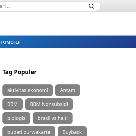
OTOMOTIF
Tag Populer
aktivitas ekonomi
Antam
BBM
BBM Nonsubsidi
biologis
brasil vs haiti
bupati purwakarta
Buyback