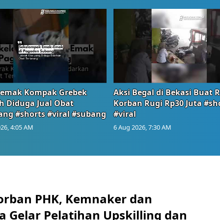
emak Kompak Grebek
Aksi Begal di Bekasi Buat 
 Diduga Jual Obat
Korban Rugi Rp30 Juta #sh
ang #shorts #viral #subang
#viral
26, 4:05 AM
6 Aug 2026, 7:30 AM
orban PHK, Kemnaker dan
 Gelar Pelatihan Upskilling dan