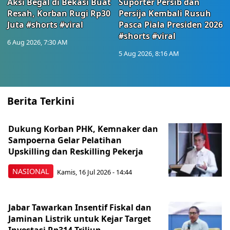
Aksi Begal di Bekasi Buat
Suporter Persib dan
Resah, Korban Rugi Rp30
Persija Kembali Rusuh
Juta #shorts #viral
Pasca Piala Presiden 2026
#shorts #viral
6 Aug 2026, 7:30 AM
5 Aug 2026, 8:16 AM
Berita Terkini
Dukung Korban PHK, Kemnaker dan
Sampoerna Gelar Pelatihan
Upskilling dan Reskilling Pekerja
NASIONAL
Kamis, 16 Jul 2026 - 14:44
Jabar Tawarkan Insentif Fiskal dan
Jaminan Listrik untuk Kejar Target