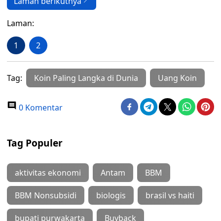
Laman berikutnya
Laman:
1
2
Tag:
Koin Paling Langka di Dunia
Uang Koin
0 Komentar
Tag Populer
aktivitas ekonomi
Antam
BBM
BBM Nonsubsidi
biologis
brasil vs haiti
bupati purwakarta
Buyback