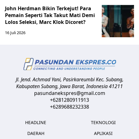
John Herdman Bikin Terkejut! Para
Pemain Seperti Tak Takut Mati Demi
Lolos Seleksi, Marc Klok Dicoret?
16 Juli 2026
Jl. Jend. Achmad Yani, Pasirkareumbi
Kec. Subang,
Kabupaten Subang, Jawa Barat
,
Indonesia
41211
pasundanekspres@gmail.com
+6281280911913
+6289688232338
HEADLINE
TEKNOLOGI
DAERAH
APLIKASI