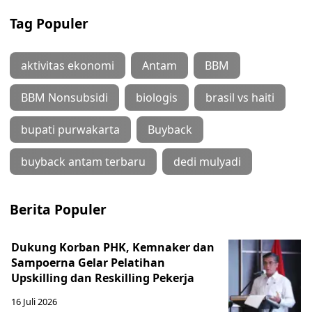
Tag Populer
aktivitas ekonomi
Antam
BBM
BBM Nonsubsidi
biologis
brasil vs haiti
bupati purwakarta
Buyback
buyback antam terbaru
dedi mulyadi
Berita Populer
Dukung Korban PHK, Kemnaker dan
Sampoerna Gelar Pelatihan
Upskilling dan Reskilling Pekerja
16 Juli 2026