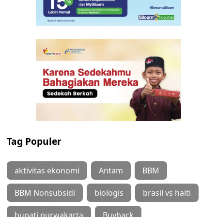
Tag Populer
aktivitas ekonomi
Antam
BBM
BBM Nonsubsidi
biologis
brasil vs haiti
bupati purwakarta
Buyback