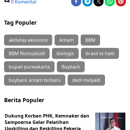
0 Komentar
Tag Populer
aktivitas ekonomi
Antam
BBM
BBM Nonsubsidi
biologis
brasil vs haiti
bupati purwakarta
Buyback
buyback antam terbaru
dedi mulyadi
Berita Populer
Dukung Korban PHK, Kemnaker dan
Sampoerna Gelar Pelatihan
Upskilling dan Reskilling Pekerja