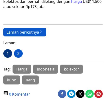
kolektor, dan pernah dilelang dengan
harga
US$11.500
atau sekitar Rp173 juta.
Laman berikutnya
Laman:
1
2
Tag:
Harga
indonesia
kolektor
kuno
uang
0 Komentar