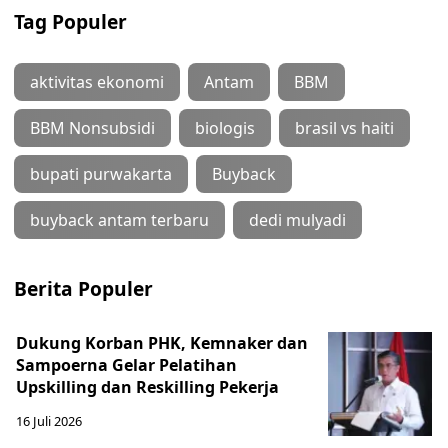
Tag Populer
aktivitas ekonomi
Antam
BBM
BBM Nonsubsidi
biologis
brasil vs haiti
bupati purwakarta
Buyback
buyback antam terbaru
dedi mulyadi
Berita Populer
Dukung Korban PHK, Kemnaker dan
Sampoerna Gelar Pelatihan
Upskilling dan Reskilling Pekerja
16 Juli 2026