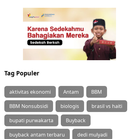
Tag Populer
aktivitas ekonomi
Antam
BBM
BBM Nonsubsidi
biologis
brasil vs haiti
bupati purwakarta
Buyback
buyback antam terbaru
dedi mulyadi