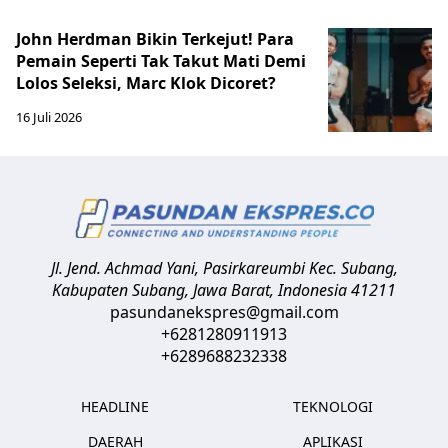
John Herdman Bikin Terkejut! Para
Pemain Seperti Tak Takut Mati Demi
Lolos Seleksi, Marc Klok Dicoret?
16 Juli 2026
Jl. Jend. Achmad Yani, Pasirkareumbi
Kec. Subang,
Kabupaten Subang, Jawa Barat
,
Indonesia
41211
pasundanekspres@gmail.com
+6281280911913
+6289688232338
HEADLINE
TEKNOLOGI
DAERAH
APLIKASI