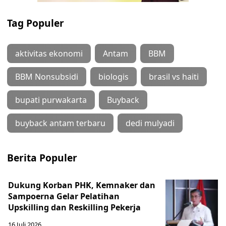
Tag Populer
aktivitas ekonomi
Antam
BBM
BBM Nonsubsidi
biologis
brasil vs haiti
bupati purwakarta
Buyback
buyback antam terbaru
dedi mulyadi
Berita Populer
Dukung Korban PHK, Kemnaker dan
Sampoerna Gelar Pelatihan
Upskilling dan Reskilling Pekerja
16 Juli 2026