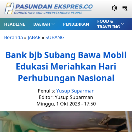
FOOD &
HEADLINE
DAERAH
PENDIDIKAN
TRAVELING
Beranda
»
JABAR
»
SUBANG
Bank bjb Subang Bawa Mobil
Edukasi Meriahkan Hari
Perhubungan Nasional
Penulis:
Yusup Suparman
Editor: Yusup Suparman
Minggu, 1 Okt 2023 - 17:50