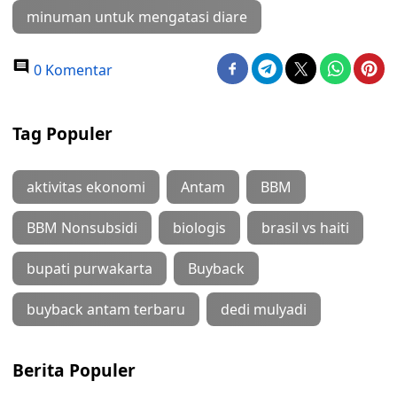
minuman untuk mengatasi diare
0 Komentar
Tag Populer
aktivitas ekonomi
Antam
BBM
BBM Nonsubsidi
biologis
brasil vs haiti
bupati purwakarta
Buyback
buyback antam terbaru
dedi mulyadi
Berita Populer