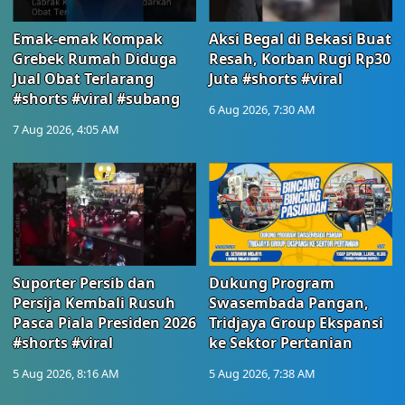
Emak-emak Kompak
Aksi Begal di Bekasi Buat
Grebek Rumah Diduga
Resah, Korban Rugi Rp30
Jual Obat Terlarang
Juta #shorts #viral
#shorts #viral #subang
6 Aug 2026, 7:30 AM
7 Aug 2026, 4:05 AM
Suporter Persib dan
Dukung Program
Persija Kembali Rusuh
Swasembada Pangan,
Pasca Piala Presiden 2026
Tridjaya Group Ekspansi
#shorts #viral
ke Sektor Pertanian
5 Aug 2026, 8:16 AM
5 Aug 2026, 7:38 AM