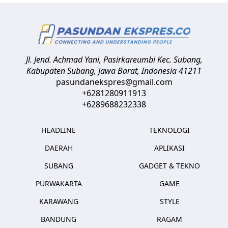
Jl. Jend. Achmad Yani, Pasirkareumbi
Kec. Subang,
Kabupaten Subang, Jawa Barat
,
Indonesia
41211
pasundanekspres@gmail.com
+6281280911913
+6289688232338
HEADLINE
TEKNOLOGI
DAERAH
APLIKASI
SUBANG
GADGET & TEKNO
PURWAKARTA
GAME
KARAWANG
STYLE
BANDUNG
RAGAM