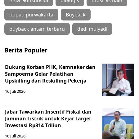
BBM Nonsubsidi
biologis
brasil vs haiti
bupati purwakarta
Buyback
buyback antam terbaru
dedi mulyadi
Berita Populer
Dukung Korban PHK, Kemnaker dan
Sampoerna Gelar Pelatihan
Upskilling dan Reskilling Pekerja
16 Juli 2026
Jabar Tawarkan Insentif Fiskal dan
Jaminan Listrik untuk Kejar Target
Investasi Rp314 Triliun
16 Juli 2026