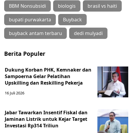
BBM Nonsubsidi
biologis
brasil vs haiti
bupati purwakarta
Buyback
buyback antam terbaru
dedi mulyadi
Berita Populer
Dukung Korban PHK, Kemnaker dan
Sampoerna Gelar Pelatihan
Upskilling dan Reskilling Pekerja
16 Juli 2026
Jabar Tawarkan Insentif Fiskal dan
Jaminan Listrik untuk Kejar Target
Investasi Rp314 Triliun