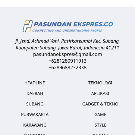
Jl. Jend. Achmad Yani, Pasirkareumbi
Kec. Subang,
Kabupaten Subang, Jawa Barat
,
Indonesia
41211
pasundanekspres@gmail.com
+6281280911913
+6289688232338
HEADLINE
TEKNOLOGI
DAERAH
APLIKASI
SUBANG
GADGET & TEKNO
PURWAKARTA
GAME
KARAWANG
STYLE