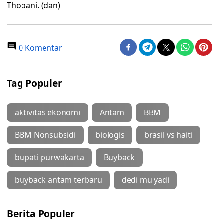
Thopani. (dan)
0 Komentar
Tag Populer
aktivitas ekonomi
Antam
BBM
BBM Nonsubsidi
biologis
brasil vs haiti
bupati purwakarta
Buyback
buyback antam terbaru
dedi mulyadi
Berita Populer