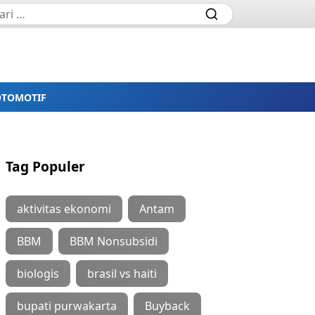
OTOMOTIF
Tag Populer
aktivitas ekonomi
Antam
BBM
BBM Nonsubsidi
biologis
brasil vs haiti
bupati purwakarta
Buyback