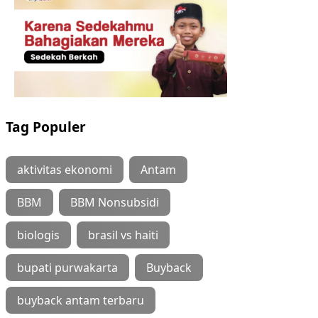
Tag Populer
aktivitas ekonomi
Antam
BBM
BBM Nonsubsidi
biologis
brasil vs haiti
bupati purwakarta
Buyback
buyback antam terbaru