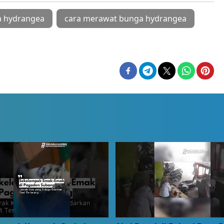
 hydrangea
cara merawat bunga hydrangea