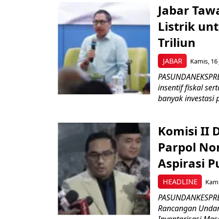
Jabar Tawa
Listrik un
Triliun
JABAR
Kamis, 16 
PASUNDANEKSPRES
insentif fiskal s
banyak investasi 
Komisi II
Parpol No
Aspirasi P
HEADLINE
Kami
PASUNDANKESPRES
Rancangan Undan
Inventarisasi Mas