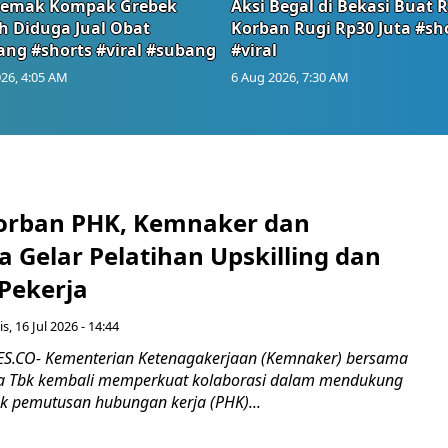
emak Kompak Grebek
Aksi Begal di Bekasi Buat 
 Diduga Jual Obat
Korban Rugi Rp30 Juta #sh
ang #shorts #viral #subang
#viral
26, 4:05 AM
6 Aug 2026, 7:30 AM
orban PHK, Kemnaker dan
 Gelar Pelatihan Upskilling dan
 Pekerja
s, 16 Jul 2026 - 14:44
.CO- Kementerian Ketenagakerjaan (Kemnaker) bersama
 Tbk kembali memperkuat kolaborasi dalam mendukung
k pemutusan hubungan kerja (PHK)...