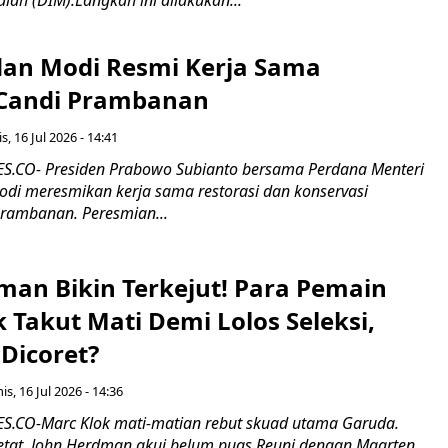
an Modi Resmi Kerja Sama
 Candi Prambanan
s, 16 Jul 2026 - 14:41
.CO- Presiden Prabowo Subianto bersama Perdana Menteri
odi meresmikan kerja sama restorasi dan konservasi
rambanan. Peresmian...
man Bikin Terkejut! Para Pemain
k Takut Mati Demi Lolos Seleksi,
Dicoret?
s, 16 Jul 2026 - 14:36
.CO-Marc Klok mati-matian rebut skuad utama Garuda.
 ketat. John Herdman akui belum puas.Reuni dengan Maarten