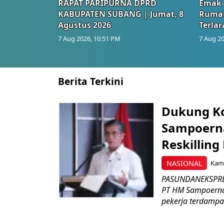
RAPAT PARIPURNA DPRD
Emak-
KABUPATEN SUBANG | Jumat, 8
Rumah
Agustus 2026
Terlar
7 Aug 2026, 10:51 PM
7 Aug 20
Berita Terkini
Dukung K
Sampoerna
Reskilling
NASIONAL
Kami
PASUNDANEKSPRES
PT HM Sampoerna
pekerja terdampa