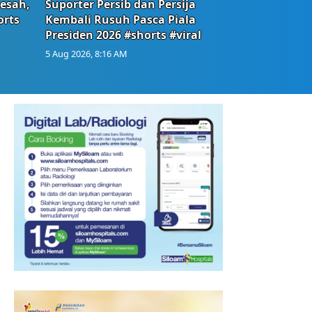
Resah,
Suporter Persib dan Persija
orts
Kembali Rusuh Pasca Piala
Presiden 2026 #shorts #viral
5 Aug 2026, 8:16 AM