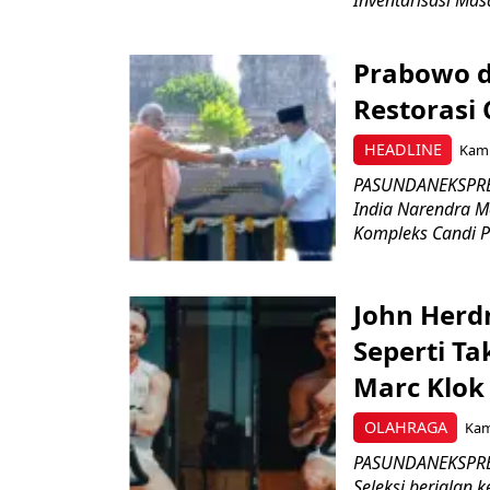
Prabowo d
Restorasi
HEADLINE
Kami
PASUNDANEKSPRES
India Narendra M
Kompleks Candi P
John Herd
Seperti Ta
Marc Klok 
OLAHRAGA
Kami
PASUNDANEKSPRES
Seleksi berjalan