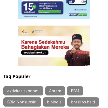
Tag Populer
aktivitas ekonomi
Antam
BBM
BBM Nonsubsidi
biologis
brasil vs haiti