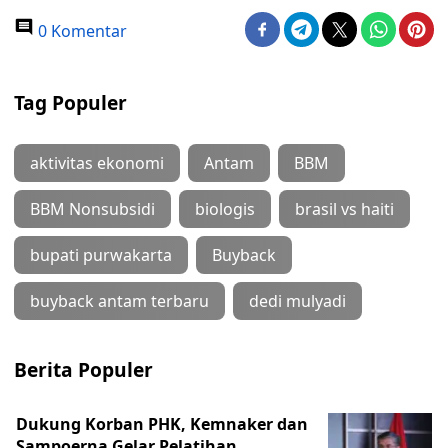
0 Komentar
Tag Populer
aktivitas ekonomi
Antam
BBM
BBM Nonsubsidi
biologis
brasil vs haiti
bupati purwakarta
Buyback
buyback antam terbaru
dedi mulyadi
Berita Populer
Dukung Korban PHK, Kemnaker dan
Sampoerna Gelar Pelatihan