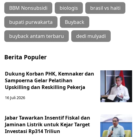
BBM Nonsubsidi
biologis
brasil vs haiti
bupati purwakarta
Buyback
buyback antam terbaru
dedi mulyadi
Berita Populer
Dukung Korban PHK, Kemnaker dan
Sampoerna Gelar Pelatihan
Upskilling dan Reskilling Pekerja
16 Juli 2026
Jabar Tawarkan Insentif Fiskal dan
Jaminan Listrik untuk Kejar Target
Investasi Rp314 Triliun