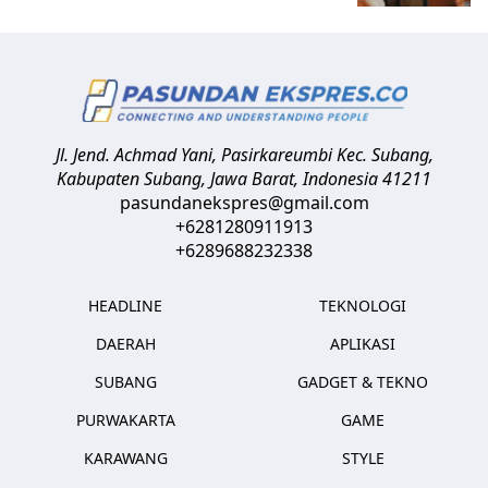
Jl. Jend. Achmad Yani, Pasirkareumbi
Kec. Subang,
Kabupaten Subang, Jawa Barat
,
Indonesia
41211
pasundanekspres@gmail.com
+6281280911913
+6289688232338
HEADLINE
TEKNOLOGI
DAERAH
APLIKASI
SUBANG
GADGET & TEKNO
PURWAKARTA
GAME
KARAWANG
STYLE