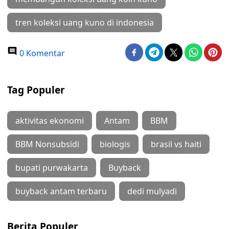
tren koleksi uang kuno di indonesia
0 Komentar
Tag Populer
aktivitas ekonomi
Antam
BBM
BBM Nonsubsidi
biologis
brasil vs haiti
bupati purwakarta
Buyback
buyback antam terbaru
dedi mulyadi
Berita Populer