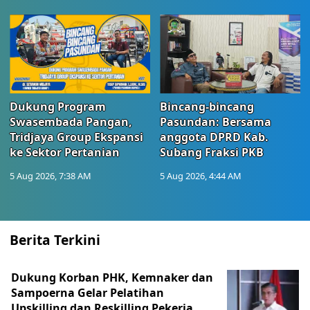
Dukung Program
Bincang-bincang
Swasembada Pangan,
Pasundan: Bersama
Tridjaya Group Ekspansi
anggota DPRD Kab.
ke Sektor Pertanian
Subang Fraksi PKB
5 Aug 2026, 7:38 AM
5 Aug 2026, 4:44 AM
Berita Terkini
Dukung Korban PHK, Kemnaker dan
Sampoerna Gelar Pelatihan
Upskilling dan Reskilling Pekerja