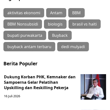
aktivitas ekonomi
Antam
BBM
BBM Nonsubsidi
biologis
brasil vs haiti
bupati purwakarta
Buyback
buyback antam terbaru
dedi mulyadi
Berita Populer
Dukung Korban PHK, Kemnaker dan
Sampoerna Gelar Pelatihan
Upskilling dan Reskilling Pekerja
16 Juli 2026