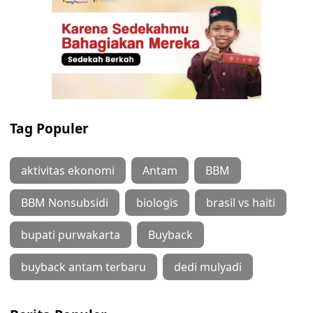
Tag Populer
aktivitas ekonomi
Antam
BBM
BBM Nonsubsidi
biologis
brasil vs haiti
bupati purwakarta
Buyback
buyback antam terbaru
dedi mulyadi