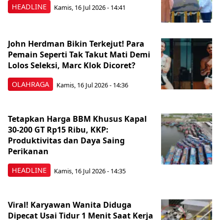
HEADLINE
Kamis, 16 Jul 2026 - 14:41
John Herdman Bikin Terkejut! Para
Pemain Seperti Tak Takut Mati Demi
Lolos Seleksi, Marc Klok Dicoret?
OLAHRAGA
Kamis, 16 Jul 2026 - 14:36
Tetapkan Harga BBM Khusus Kapal
30-200 GT Rp15 Ribu, KKP:
Produktivitas dan Daya Saing
Perikanan
HEADLINE
Kamis, 16 Jul 2026 - 14:35
Viral! Karyawan Wanita Diduga
Dipecat Usai Tidur 1 Menit Saat Kerja