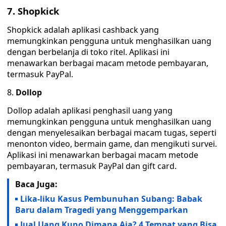
7.
Shopkick
Shopkick adalah aplikasi cashback yang
memungkinkan pengguna untuk menghasilkan uang
dengan berbelanja di toko ritel. Aplikasi ini
menawarkan berbagai macam metode pembayaran,
termasuk PayPal.
8.
Dollop
Dollop adalah aplikasi penghasil uang yang
memungkinkan pengguna untuk menghasilkan uang
dengan menyelesaikan berbagai macam tugas, seperti
menonton video, bermain game, dan mengikuti survei.
Aplikasi ini menawarkan berbagai macam metode
pembayaran, termasuk PayPal dan gift card.
Baca Juga:
Lika-liku Kasus Pembunuhan Subang: Babak
Baru dalam Tragedi yang Menggemparkan
Jual Uang Kuno Dimana Aja? 4 Tempat yang Bisa