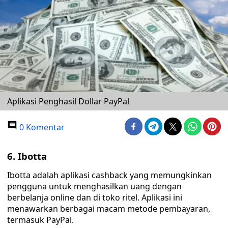
Aplikasi Penghasil Dollar PayPal
0 Komentar
6.
Ibotta
Ibotta adalah aplikasi cashback yang memungkinkan
pengguna untuk menghasilkan uang dengan
berbelanja online dan di toko ritel. Aplikasi ini
menawarkan berbagai macam metode pembayaran,
termasuk PayPal.