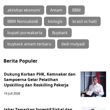
aktivitas ekonomi
Antam
BBM
BBM Nonsubsidi
biologis
brasil vs haiti
bupati purwakarta
Buyback
buyback antam terbaru
dedi mulyadi
Berita Populer
Dukung Korban PHK, Kemnaker dan
Sampoerna Gelar Pelatihan
Upskilling dan Reskilling Pekerja
16 Juli 2026
Jabar Tawarkan Insentif Fiskal dan