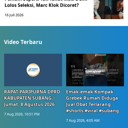
Lolos Seleksi, Marc Klok Dicoret?
16 Juli 2026
Video Terbaru
RAPAT PARIPURNA DPRD
Emak-emak Kompak
KABUPATEN SUBANG |
Grebek Rumah Diduga
Jumat, 8 Agustus 2026
Jual Obat Terlarang
#shorts #viral #subang
7 Aug 2026, 10:51 PM
7 Aug 2026, 4:05 AM