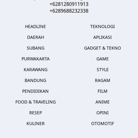
+6281280911913
+6289688232338
HEADLINE
TEKNOLOGI
DAERAH
APLIKASI
SUBANG
GADGET & TEKNO
PURWAKARTA
GAME
KARAWANG
STYLE
BANDUNG
RAGAM
PENDIDIKAN
FILM
FOOD & TRAVELING
ANIME
RESEP
OPINI
KULINER
OTOMOTIF