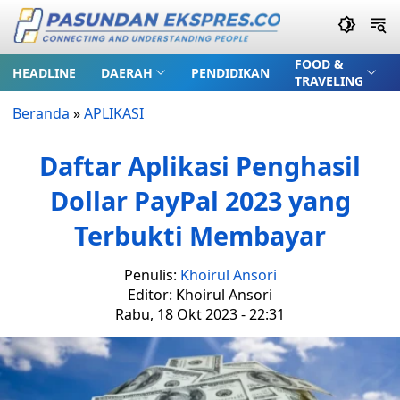
FOOD &
HEADLINE
DAERAH
PENDIDIKAN
TRAVELING
Beranda
»
APLIKASI
Daftar Aplikasi Penghasil
Dollar PayPal 2023 yang
Terbukti Membayar
Penulis:
Khoirul Ansori
Editor: Khoirul Ansori
Rabu, 18 Okt 2023 - 22:31