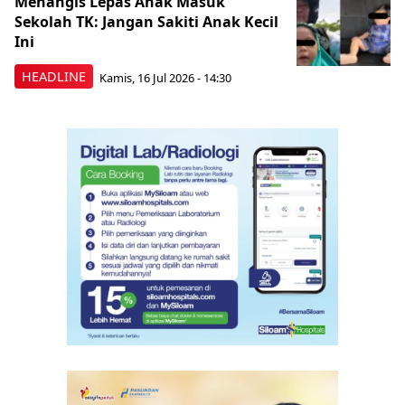
Menangis Lepas Anak Masuk
Sekolah TK: Jangan Sakiti Anak Kecil
Ini
HEADLINE
Kamis, 16 Jul 2026 - 14:30