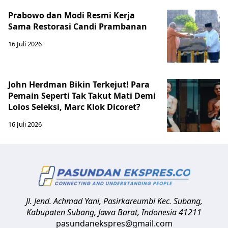
Prabowo dan Modi Resmi Kerja
Sama Restorasi Candi Prambanan
16 Juli 2026
John Herdman Bikin Terkejut! Para
Pemain Seperti Tak Takut Mati Demi
Lolos Seleksi, Marc Klok Dicoret?
16 Juli 2026
Jl. Jend. Achmad Yani, Pasirkareumbi
Kec. Subang,
Kabupaten Subang, Jawa Barat
,
Indonesia
41211
pasundanekspres@gmail.com