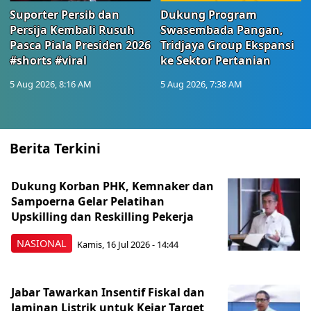
Suporter Persib dan
Dukung Program
Persija Kembali Rusuh
Swasembada Pangan,
Pasca Piala Presiden 2026
Tridjaya Group Ekspansi
#shorts #viral
ke Sektor Pertanian
5 Aug 2026, 8:16 AM
5 Aug 2026, 7:38 AM
Berita Terkini
Dukung Korban PHK, Kemnaker dan
Sampoerna Gelar Pelatihan
Upskilling dan Reskilling Pekerja
NASIONAL
Kamis, 16 Jul 2026 - 14:44
Jabar Tawarkan Insentif Fiskal dan
Jaminan Listrik untuk Kejar Target