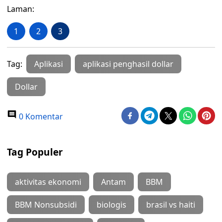
Laman:
1
2
3
Tag:
Aplikasi
aplikasi penghasil dollar
Dollar
0 Komentar
Tag Populer
aktivitas ekonomi
Antam
BBM
BBM Nonsubsidi
biologis
brasil vs haiti