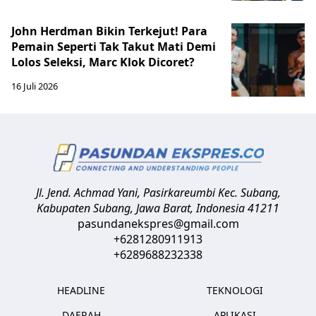
John Herdman Bikin Terkejut! Para
Pemain Seperti Tak Takut Mati Demi
Lolos Seleksi, Marc Klok Dicoret?
16 Juli 2026
Jl. Jend. Achmad Yani, Pasirkareumbi
Kec. Subang,
Kabupaten Subang, Jawa Barat
,
Indonesia
41211
pasundanekspres@gmail.com
+6281280911913
+6289688232338
HEADLINE
TEKNOLOGI
DAERAH
APLIKASI