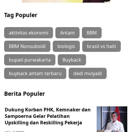
Tag Populer
aktivitas ekonomi
Antam
BBM
BBM Nonsubsidi
biologis
brasil vs haiti
bupati purwakarta
Buyback
buyback antam terbaru
dedi mulyadi
Berita Populer
Dukung Korban PHK, Kemnaker dan
Sampoerna Gelar Pelatihan
Upskilling dan Reskilling Pekerja