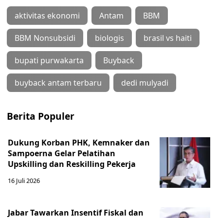
aktivitas ekonomi
Antam
BBM
BBM Nonsubsidi
biologis
brasil vs haiti
bupati purwakarta
Buyback
buyback antam terbaru
dedi mulyadi
Berita Populer
Dukung Korban PHK, Kemnaker dan
Sampoerna Gelar Pelatihan
Upskilling dan Reskilling Pekerja
16 Juli 2026
Jabar Tawarkan Insentif Fiskal dan