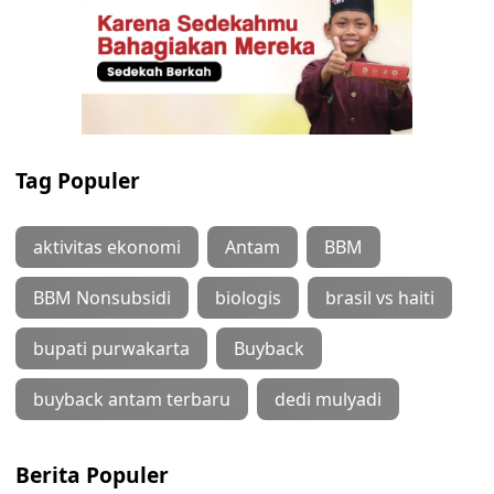
Tag Populer
aktivitas ekonomi
Antam
BBM
BBM Nonsubsidi
biologis
brasil vs haiti
bupati purwakarta
Buyback
buyback antam terbaru
dedi mulyadi
Berita Populer