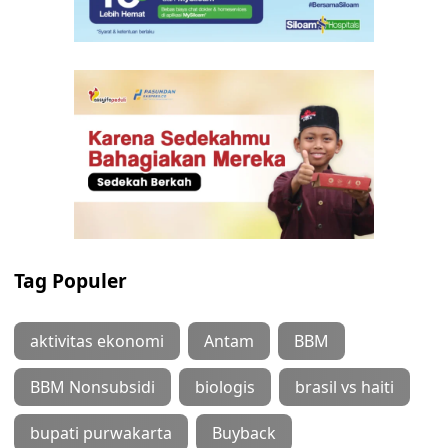
Tag Populer
aktivitas ekonomi
Antam
BBM
BBM Nonsubsidi
biologis
brasil vs haiti
bupati purwakarta
Buyback