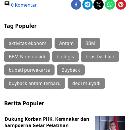
0 Komentar
Tag Populer
aktivitas ekonomi
Antam
BBM
BBM Nonsubsidi
biologis
brasil vs haiti
bupati purwakarta
Buyback
buyback antam terbaru
dedi mulyadi
Berita Populer
Dukung Korban PHK, Kemnaker dan
Sampoerna Gelar Pelatihan