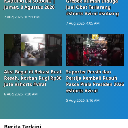
KABUPATEN SUBANG |
Grebek Rumah Diduga
Jumat, 8 Agustus 2026
Jual Obat Terlarang
#shorts #viral #subang
7 Aug 2026, 10:51 PM
7 Aug 2026, 4:05 AM
Aksi Begal di Bekasi Buat
Suporter Persib dan
Resah, Korban Rugi Rp30
Persija Kembali Rusuh
Juta #shorts #viral
Pasca Piala Presiden 2026
#shorts #viral
6 Aug 2026, 7:30 AM
5 Aug 2026, 8:16 AM
Berita Terkini