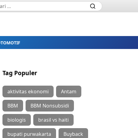
OTOMOTIF
Tag Populer
aktivitas ekonomi
Antam
BBM
BBM Nonsubsidi
biologis
brasil vs haiti
bupati purwakarta
Buyback