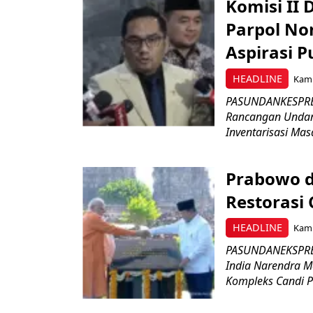
Komisi II
Parpol No
Aspirasi P
HEADLINE
Kami
PASUNDANKESPRES
Rancangan Undan
Inventarisasi Mas
Prabowo d
Restorasi
HEADLINE
Kami
PASUNDANEKSPRES
India Narendra M
Kompleks Candi P