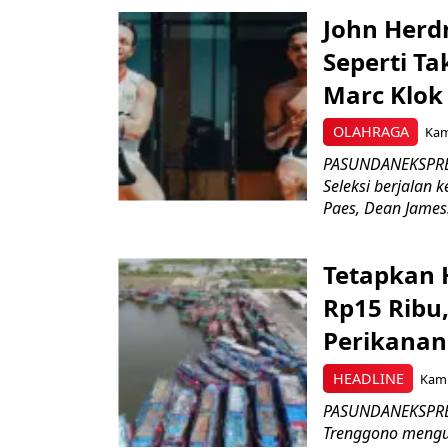
John Herd
Seperti Ta
Marc Klok 
OLAHRAGA
Kami
PASUNDANEKSPRES
Seleksi berjalan
Paes, Dean James.
Tetapkan 
Rp15 Ribu,
Perikanan
HEADLINE
Kami
PASUNDANEKSPRES
Trenggono meng