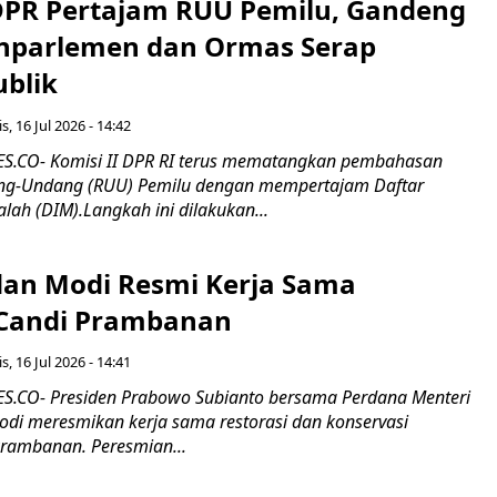
 DPR Pertajam RUU Pemilu, Gandeng
nparlemen dan Ormas Serap
ublik
s, 16 Jul 2026 - 14:42
.CO- Komisi II DPR RI terus mematangkan pembahasan
g-Undang (RUU) Pemilu dengan mempertajam Daftar
alah (DIM).Langkah ini dilakukan...
an Modi Resmi Kerja Sama
 Candi Prambanan
s, 16 Jul 2026 - 14:41
.CO- Presiden Prabowo Subianto bersama Perdana Menteri
odi meresmikan kerja sama restorasi dan konservasi
rambanan. Peresmian...