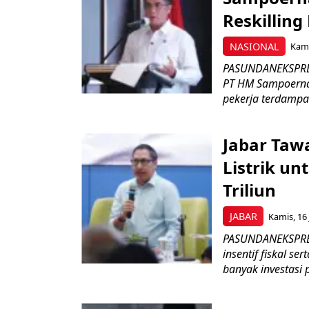
Reskilling
NASIONAL
Kami
PASUNDANEKSPRES
PT HM Sampoerna
pekerja terdampa
Jabar Tawa
Listrik un
Triliun
JABAR
Kamis, 16 
PASUNDANEKSPRES
insentif fiskal s
banyak investasi 