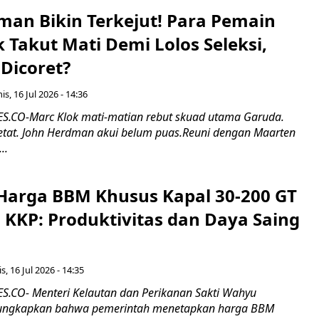
man Bikin Terkejut! Para Pemain
k Takut Mati Demi Lolos Seleksi,
Dicoret?
s, 16 Jul 2026 - 14:36
.CO-Marc Klok mati-matian rebut skuad utama Garuda.
 ketat. John Herdman akui belum puas.Reuni dengan Maarten
..
Harga BBM Khusus Kapal 30-200 GT
 KKP: Produktivitas dan Daya Saing
s, 16 Jul 2026 - 14:35
.CO- Menteri Kelautan dan Perikanan Sakti Wahyu
ungkapkan bahwa pemerintah menetapkan harga BBM