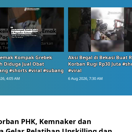
emak Kompak Grebek
Aksi Begal di Bekasi Buat 
 Diduga Jual Obat
Korban Rugi Rp30 Juta #sh
ang #shorts #viral #subang
#viral
26, 4:05 AM
6 Aug 2026, 7:30 AM
orban PHK, Kemnaker dan
 Gelar Pelatihan Upskilling dan