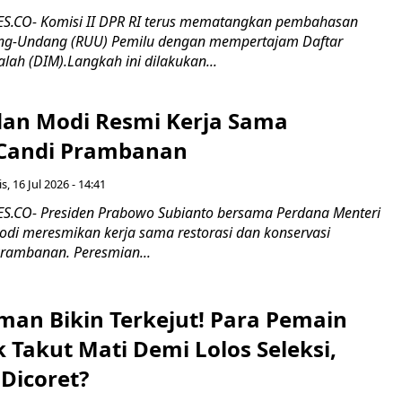
.CO- Komisi II DPR RI terus mematangkan pembahasan
g-Undang (RUU) Pemilu dengan mempertajam Daftar
alah (DIM).Langkah ini dilakukan...
an Modi Resmi Kerja Sama
 Candi Prambanan
s, 16 Jul 2026 - 14:41
.CO- Presiden Prabowo Subianto bersama Perdana Menteri
odi meresmikan kerja sama restorasi dan konservasi
rambanan. Peresmian...
man Bikin Terkejut! Para Pemain
k Takut Mati Demi Lolos Seleksi,
Dicoret?