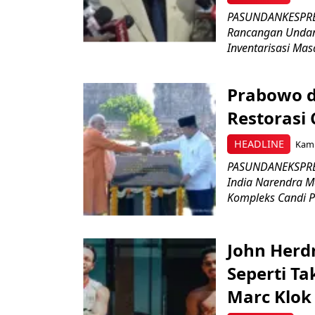
PASUNDANKESPRES
Rancangan Undan
Inventarisasi Mas
Prabowo d
Restorasi
HEADLINE
Kami
PASUNDANEKSPRES
India Narendra M
Kompleks Candi P
John Herd
Seperti Ta
Marc Klok 