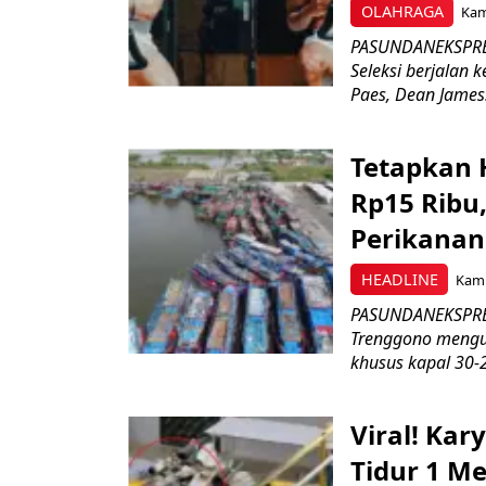
OLAHRAGA
Kami
PASUNDANEKSPRES
Seleksi berjalan
Paes, Dean James.
Tetapkan 
Rp15 Ribu,
Perikanan
HEADLINE
Kami
PASUNDANEKSPRES
Trenggono meng
khusus kapal 30-2
Viral! Ka
Tidur 1 Me