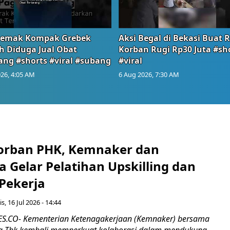
emak Kompak Grebek
Aksi Begal di Bekasi Buat 
 Diduga Jual Obat
Korban Rugi Rp30 Juta #sh
ang #shorts #viral #subang
#viral
26, 4:05 AM
6 Aug 2026, 7:30 AM
orban PHK, Kemnaker dan
 Gelar Pelatihan Upskilling dan
 Pekerja
s, 16 Jul 2026 - 14:44
.CO- Kementerian Ketenagakerjaan (Kemnaker) bersama