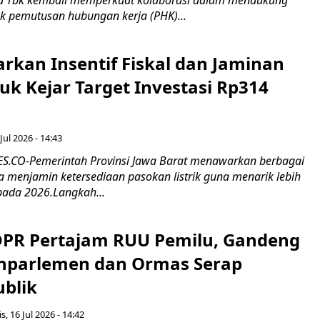
 Tbk kembali memperkuat kolaborasi dalam mendukung
k pemutusan hubungan kerja (PHK)...
rkan Insentif Fiskal dan Jaminan
tuk Kejar Target Investasi Rp314
Jul 2026 - 14:43
.CO-Pemerintah Provinsi Jawa Barat menawarkan berbagai
erta menjamin ketersediaan pasokan listrik guna menarik lebih
pada 2026.Langkah...
 DPR Pertajam RUU Pemilu, Gandeng
nparlemen dan Ormas Serap
ublik
s, 16 Jul 2026 - 14:42