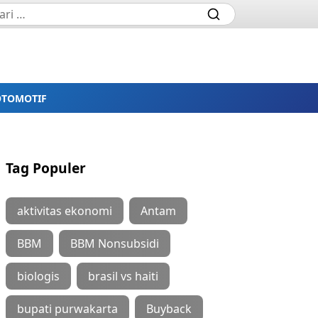
OTOMOTIF
Tag Populer
aktivitas ekonomi
Antam
BBM
BBM Nonsubsidi
biologis
brasil vs haiti
bupati purwakarta
Buyback