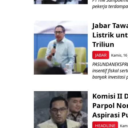
PT HM Sampoerna
pekerja terdampa
Jabar Tawa
Listrik un
Triliun
JABAR
Kamis, 16 
PASUNDANEKSPRES
insentif fiskal s
banyak investasi 
Komisi II
Parpol No
Aspirasi P
HEADLINE
Kami