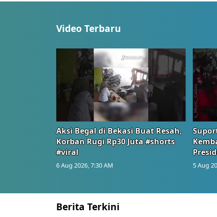
Video Terbaru
Aksi Begal di Bekasi Buat Resah,
Suport
Korban Rugi Rp30 Juta #shorts
Kemba
#viral
Presid
6 Aug 2026, 7:30 AM
5 Aug 20
Berita Terkini