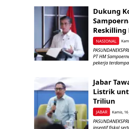
Dukung K
Sampoerna
Reskilling
NASIONAL
Kami
PASUNDANEKSPRES
PT HM Sampoerna
pekerja terdampa
Jabar Tawa
Listrik un
Triliun
JABAR
Kamis, 16 
PASUNDANEKSPRES
insentif fiskal s