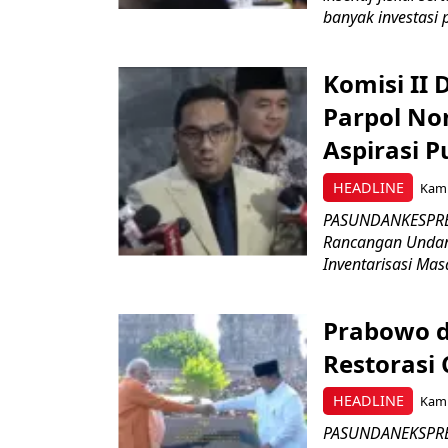
banyak investasi 
Komisi II
Parpol No
Aspirasi P
HEADLINE
Kami
PASUNDANKESPRES
Rancangan Undan
Inventarisasi Mas
Prabowo d
Restorasi
HEADLINE
Kami
PASUNDANEKSPRES