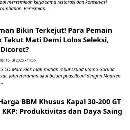
odi meresmikan kerja sama restorasi dan konservasi
rambanan. Peresmian...
man Bikin Terkejut! Para Pemain
k Takut Mati Demi Lolos Seleksi,
Dicoret?
s, 16 Jul 2026 - 14:36
.CO-Marc Klok mati-matian rebut skuad utama Garuda.
 ketat. John Herdman akui belum puas.Reuni dengan Maarten
..
Harga BBM Khusus Kapal 30-200 GT
 KKP: Produktivitas dan Daya Saing