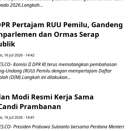
pada 2026.Langkah...
 DPR Pertajam RUU Pemilu, Gandeng
nparlemen dan Ormas Serap
ublik
s, 16 Jul 2026 - 14:42
.CO- Komisi II DPR RI terus mematangkan pembahasan
g-Undang (RUU) Pemilu dengan mempertajam Daftar
alah (DIM).Langkah ini dilakukan...
an Modi Resmi Kerja Sama
 Candi Prambanan
s, 16 Jul 2026 - 14:41
.CO- Presiden Prabowo Subianto bersama Perdana Menteri