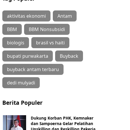
aktivitas ekonomi
Antam
BBM
BBM Nonsubsidi
biologis
brasil vs haiti
bupati purwakarta
Buyback
buyback antam terbaru
dedi mulyadi
Berita Populer
Dukung Korban PHK, Kemnaker
dan Sampoerna Gelar Pelatihan
Upskilling dan Reskilling Pekerja