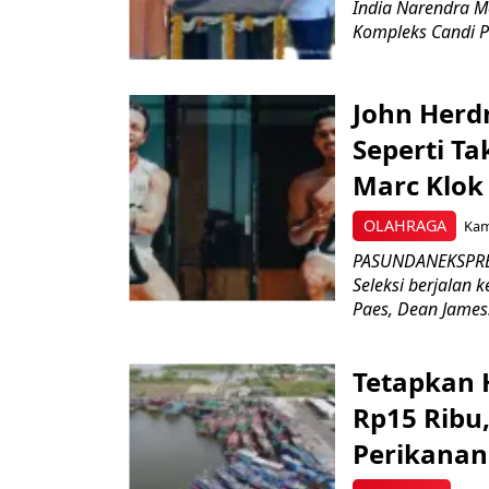
India Narendra M
Kompleks Candi P
John Herd
Seperti Ta
Marc Klok 
OLAHRAGA
Kami
PASUNDANEKSPRES
Seleksi berjalan
Paes, Dean James.
Tetapkan 
Rp15 Ribu,
Perikanan