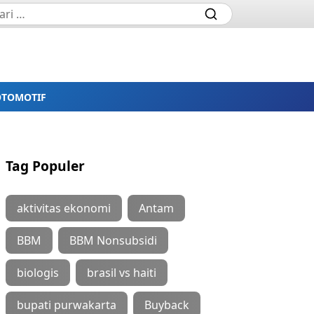
OTOMOTIF
Tag Populer
aktivitas ekonomi
Antam
BBM
BBM Nonsubsidi
biologis
brasil vs haiti
bupati purwakarta
Buyback