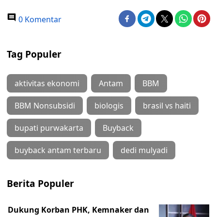
0 Komentar
Tag Populer
aktivitas ekonomi
Antam
BBM
BBM Nonsubsidi
biologis
brasil vs haiti
bupati purwakarta
Buyback
buyback antam terbaru
dedi mulyadi
Berita Populer
Dukung Korban PHK, Kemnaker dan