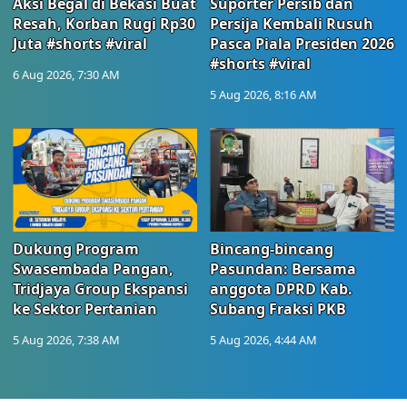
Aksi Begal di Bekasi Buat
Suporter Persib dan
Resah, Korban Rugi Rp30
Persija Kembali Rusuh
Juta #shorts #viral
Pasca Piala Presiden 2026
#shorts #viral
6 Aug 2026, 7:30 AM
5 Aug 2026, 8:16 AM
Dukung Program
Bincang-bincang
Swasembada Pangan,
Pasundan: Bersama
Tridjaya Group Ekspansi
anggota DPRD Kab.
ke Sektor Pertanian
Subang Fraksi PKB
5 Aug 2026, 7:38 AM
5 Aug 2026, 4:44 AM