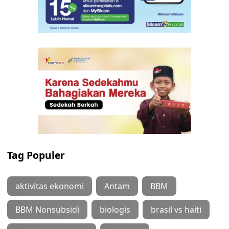
Tag Populer
aktivitas ekonomi
Antam
BBM
BBM Nonsubsidi
biologis
brasil vs haiti