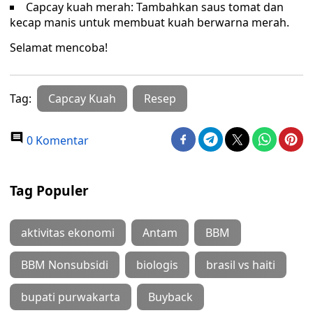
Capcay kuah merah: Tambahkan saus tomat dan
kecap manis untuk membuat kuah berwarna merah.
Selamat mencoba!
Tag:
Capcay Kuah
Resep
0 Komentar
Tag Populer
aktivitas ekonomi
Antam
BBM
BBM Nonsubsidi
biologis
brasil vs haiti
bupati purwakarta
Buyback