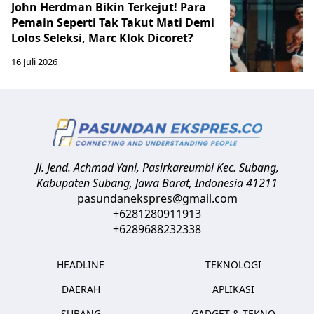
John Herdman Bikin Terkejut! Para
Pemain Seperti Tak Takut Mati Demi
Lolos Seleksi, Marc Klok Dicoret?
16 Juli 2026
Jl. Jend. Achmad Yani, Pasirkareumbi
Kec. Subang,
Kabupaten Subang, Jawa Barat
,
Indonesia
41211
pasundanekspres@gmail.com
+6281280911913
+6289688232338
HEADLINE
TEKNOLOGI
DAERAH
APLIKASI
SUBANG
GADGET & TEKNO