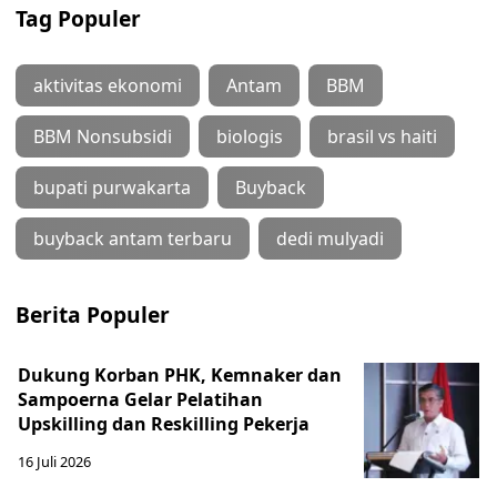
Tag Populer
aktivitas ekonomi
Antam
BBM
BBM Nonsubsidi
biologis
brasil vs haiti
bupati purwakarta
Buyback
buyback antam terbaru
dedi mulyadi
Berita Populer
Dukung Korban PHK, Kemnaker dan
Sampoerna Gelar Pelatihan
Upskilling dan Reskilling Pekerja
16 Juli 2026