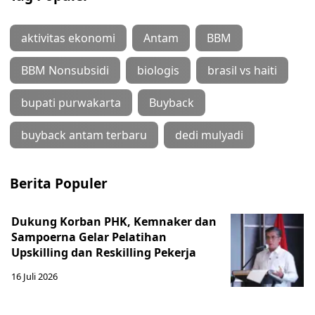
aktivitas ekonomi
Antam
BBM
BBM Nonsubsidi
biologis
brasil vs haiti
bupati purwakarta
Buyback
buyback antam terbaru
dedi mulyadi
Berita Populer
Dukung Korban PHK, Kemnaker dan
Sampoerna Gelar Pelatihan
Upskilling dan Reskilling Pekerja
16 Juli 2026