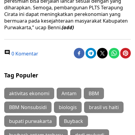
peresmian bisa berjalan lancar sesuai dengan yang
diharapkan. Semoga, pembangunan PLTS Terapung
Cirata ini dapat meningkatkan perekonomian yang
bermuara pada kesejahteraan masyarakat Kabupaten
Purwakarta,” ucap Benni.
(add)
0 Komentar
Tag Populer
aktivitas ekonomi
Antam
BBM
BBM Nonsubsidi
biologis
brasil vs haiti
bupati purwakarta
Buyback