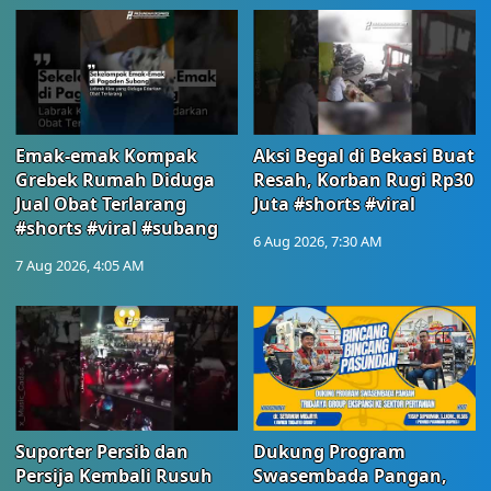
Emak-emak Kompak
Aksi Begal di Bekasi Buat
Grebek Rumah Diduga
Resah, Korban Rugi Rp30
Jual Obat Terlarang
Juta #shorts #viral
#shorts #viral #subang
6 Aug 2026, 7:30 AM
7 Aug 2026, 4:05 AM
Suporter Persib dan
Dukung Program
Persija Kembali Rusuh
Swasembada Pangan,