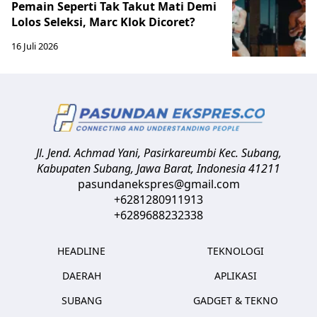
Pemain Seperti Tak Takut Mati Demi
Lolos Seleksi, Marc Klok Dicoret?
16 Juli 2026
Jl. Jend. Achmad Yani, Pasirkareumbi
Kec. Subang,
Kabupaten Subang, Jawa Barat
,
Indonesia
41211
pasundanekspres@gmail.com
+6281280911913
+6289688232338
HEADLINE
TEKNOLOGI
DAERAH
APLIKASI
SUBANG
GADGET & TEKNO