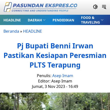
FOOD &
HEADLINE
DAERAH
PENDIDIKAN
TRAVELING
Beranda
»
HEADLINE
Pj Bupati Benni Irwan
Pastikan Kesiapan Peresmian
PLTS Terapung
Penulis:
Asep Imam
Editor: Asep Imam
Jumat, 3 Nov 2023 - 16:49