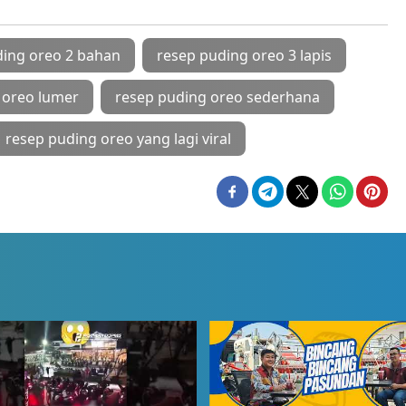
ding oreo 2 bahan
resep puding oreo 3 lapis
 oreo lumer
resep puding oreo sederhana
resep puding oreo yang lagi viral