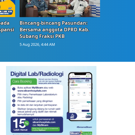
bada
Bincang-bincang Pasundan:
spansi
Bersama anggota DPRD Kab.
Subang Fraksi PKB
5 Aug 2026, 4:44 AM