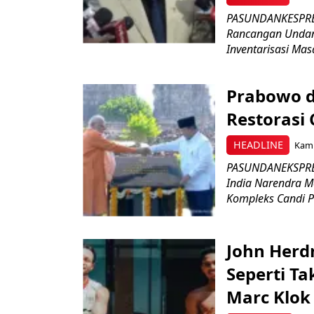
PASUNDANKESPRES
Rancangan Undan
Inventarisasi Mas
Prabowo d
Restorasi
HEADLINE
Kami
PASUNDANEKSPRES
India Narendra M
Kompleks Candi P
John Herd
Seperti Ta
Marc Klok 