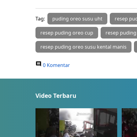
Tag:
puding oreo susu uht
resep pu
resep puding oreo cup
resep puding
resep puding oreo susu kental manis
0 Komentar
Video Terbaru