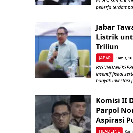
PT HM Sampoerna
pekerja terdampa
Jabar Tawa
Listrik un
Triliun
JABAR
Kamis, 16 
PASUNDANEKSPRES
insentif fiskal s
banyak investasi 
Komisi II
Parpol No
Aspirasi P
HEADLINE
Kami