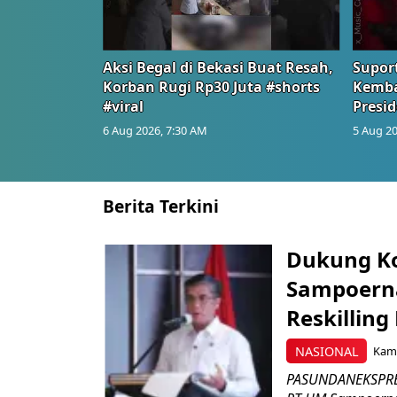
Aksi Begal di Bekasi Buat Resah,
Suport
Korban Rugi Rp30 Juta #shorts
Kemba
#viral
Presid
6 Aug 2026, 7:30 AM
5 Aug 20
Berita Terkini
Dukung K
Sampoerna
Reskilling
NASIONAL
Kami
PASUNDANEKSPRES