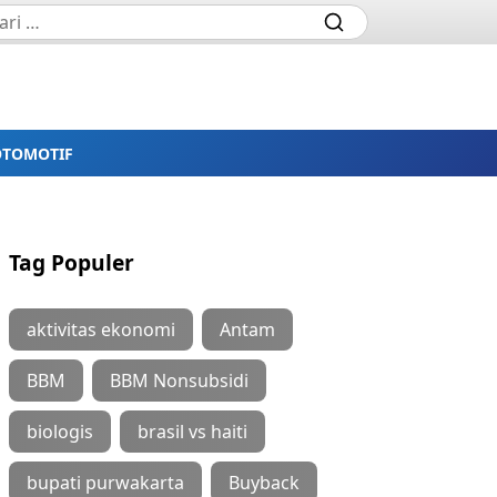
OTOMOTIF
Tag Populer
aktivitas ekonomi
Antam
BBM
BBM Nonsubsidi
biologis
brasil vs haiti
bupati purwakarta
Buyback