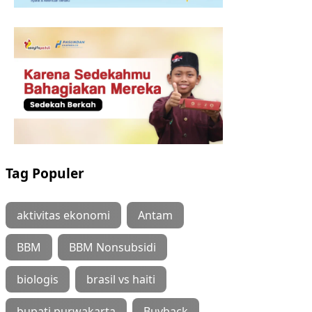
Tag Populer
aktivitas ekonomi
Antam
BBM
BBM Nonsubsidi
biologis
brasil vs haiti
bupati purwakarta
Buyback