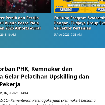
er Persib dan Persija
Dukung Program Swasem
li Rusuh Pasca Piala
Pangan, Tridjaya Group Ek
en 2026 #shorts #viral
ke Sektor Pertanian
26, 8:16 AM
5 Aug 2026, 7:38 AM
orban PHK, Kemnaker dan
 Gelar Pelatihan Upskilling dan
 Pekerja
s, 16 Jul 2026 - 14:44
.CO- Kementerian Ketenagakerjaan (Kemnaker) bersama