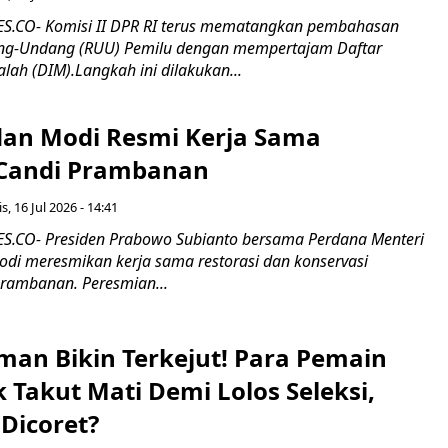
.CO- Komisi II DPR RI terus mematangkan pembahasan
g-Undang (RUU) Pemilu dengan mempertajam Daftar
alah (DIM).Langkah ini dilakukan...
an Modi Resmi Kerja Sama
 Candi Prambanan
s, 16 Jul 2026 - 14:41
.CO- Presiden Prabowo Subianto bersama Perdana Menteri
odi meresmikan kerja sama restorasi dan konservasi
rambanan. Peresmian...
man Bikin Terkejut! Para Pemain
k Takut Mati Demi Lolos Seleksi,
Dicoret?