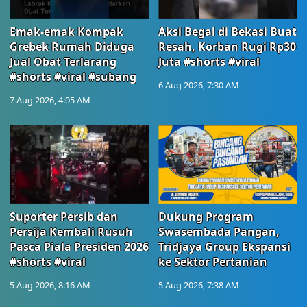
Emak-emak Kompak
Aksi Begal di Bekasi Buat
Grebek Rumah Diduga
Resah, Korban Rugi Rp30
Jual Obat Terlarang
Juta #shorts #viral
#shorts #viral #subang
6 Aug 2026, 7:30 AM
7 Aug 2026, 4:05 AM
Suporter Persib dan
Dukung Program
Persija Kembali Rusuh
Swasembada Pangan,
Pasca Piala Presiden 2026
Tridjaya Group Ekspansi
#shorts #viral
ke Sektor Pertanian
5 Aug 2026, 8:16 AM
5 Aug 2026, 7:38 AM