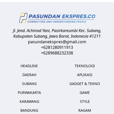
Jl. Jend. Achmad Yani, Pasirkareumbi
Kec. Subang,
Kabupaten Subang, Jawa Barat
,
Indonesia
41211
pasundanekspres@gmail.com
+6281280911913
+6289688232338
HEADLINE
TEKNOLOGI
DAERAH
APLIKASI
SUBANG
GADGET & TEKNO
PURWAKARTA
GAME
KARAWANG
STYLE
BANDUNG
RAGAM