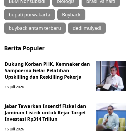
BBM Nonsubsidi
biologis
brasil vs haiti
bupati purwakarta
Buyback
buyback antam terbaru
dedi mulyadi
Berita Populer
Dukung Korban PHK, Kemnaker dan
Sampoerna Gelar Pelatihan
Upskilling dan Reskilling Pekerja
16 Juli 2026
Jabar Tawarkan Insentif Fiskal dan
Jaminan Listrik untuk Kejar Target
Investasi Rp314 Triliun
16 Juli 2026