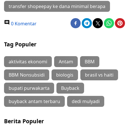
transfer shopeepay ke dana minimal berapa
0 Komentar
Tag Populer
aktivitas ekonomi
Antam
BBM
BBM Nonsubsidi
biologis
brasil vs haiti
bupati purwakarta
Buyback
buyback antam terbaru
dedi mulyadi
Berita Populer