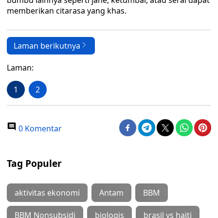
bumbu lainnya seperti jahe, ketumbar, atau serai dapat
memberikan citarasa yang khas.
Laman berikutnya
Laman:
1
2
0 Komentar
Tag Populer
aktivitas ekonomi
Antam
BBM
BBM Nonsubsidi
biologis
brasil vs haiti