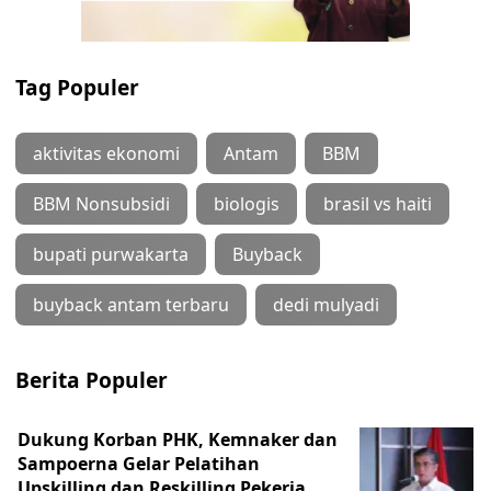
Tag Populer
aktivitas ekonomi
Antam
BBM
BBM Nonsubsidi
biologis
brasil vs haiti
bupati purwakarta
Buyback
buyback antam terbaru
dedi mulyadi
Berita Populer
Dukung Korban PHK, Kemnaker dan
Sampoerna Gelar Pelatihan
Upskilling dan Reskilling Pekerja