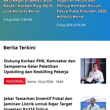
Aksi Begal di Bekasi Buat
Suporter Persib dan
Resah, Korban Rugi Rp30
Persija Kembali Rusuh
Juta #shorts #viral
Pasca Piala Presiden 2026
#shorts #viral
6 Aug 2026, 7:30 AM
5 Aug 2026, 8:16 AM
Berita Terkini
Dukung Korban PHK, Kemnaker dan
Sampoerna Gelar Pelatihan
Upskilling dan Reskilling Pekerja
NASIONAL
Kamis, 16 Jul 2026 - 14:44
Jabar Tawarkan Insentif Fiskal dan
Jaminan Listrik untuk Kejar Target
Investasi Rp314 Triliun