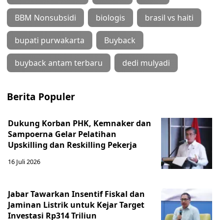
BBM Nonsubsidi
biologis
brasil vs haiti
bupati purwakarta
Buyback
buyback antam terbaru
dedi mulyadi
Berita Populer
Dukung Korban PHK, Kemnaker dan
Sampoerna Gelar Pelatihan
Upskilling dan Reskilling Pekerja
16 Juli 2026
Jabar Tawarkan Insentif Fiskal dan
Jaminan Listrik untuk Kejar Target
Investasi Rp314 Triliun