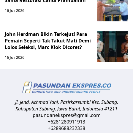
Sama Restorasi Candi Prambanan
16 Juli 2026
John Herdman Bikin Terkejut! Para
Pemain Seperti Tak Takut Mati Demi
Lolos Seleksi, Marc Klok Dicoret?
16 Juli 2026
Jl. Jend. Achmad Yani, Pasirkareumbi
Kec. Subang,
Kabupaten Subang, Jawa Barat
,
Indonesia
41211
pasundanekspres@gmail.com
+6281280911913
+6289688232338