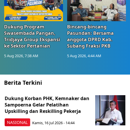
Dukung Program
Bincang-bincang
Swasembada Pangan,
Pasundan: Bersama
Tridjaya Group Ekspansi
anggota DPRD Kab.
ke Sektor Pertanian
Subang Fraksi PKB
5 Aug 2026, 7:38 AM
5 Aug 2026, 4:44 AM
Berita Terkini
Dukung Korban PHK, Kemnaker dan
Sampoerna Gelar Pelatihan
Upskilling dan Reskilling Pekerja
NASIONAL
Kamis, 16 Jul 2026 - 14:44