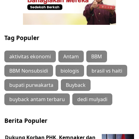
Tag Populer
aktivitas ekonomi
Antam
BBM
BBM Nonsubsidi
biologis
brasil vs haiti
bupati purwakarta
Buyback
buyback antam terbaru
dedi mulyadi
Berita Populer
Dukung Korban PHK, Kemnaker dan