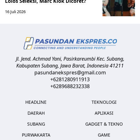
Lolos Seleksi, Marc Klok Dicoret?
16 Juli 2026
Jl. Jend. Achmad Yani, Pasirkareumbi
Kec. Subang,
Kabupaten Subang, Jawa Barat
,
Indonesia
41211
pasundanekspres@gmail.com
+6281280911913
+6289688232338
HEADLINE
TEKNOLOGI
DAERAH
APLIKASI
SUBANG
GADGET & TEKNO
PURWAKARTA
GAME