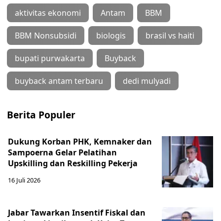
aktivitas ekonomi
Antam
BBM
BBM Nonsubsidi
biologis
brasil vs haiti
bupati purwakarta
Buyback
buyback antam terbaru
dedi mulyadi
Berita Populer
Dukung Korban PHK, Kemnaker dan
Sampoerna Gelar Pelatihan
Upskilling dan Reskilling Pekerja
16 Juli 2026
Jabar Tawarkan Insentif Fiskal dan