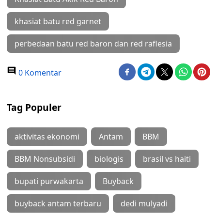
khasiat batu red garnet
perbedaan batu red baron dan red raflesia
0 Komentar
Tag Populer
aktivitas ekonomi
Antam
BBM
BBM Nonsubsidi
biologis
brasil vs haiti
bupati purwakarta
Buyback
buyback antam terbaru
dedi mulyadi