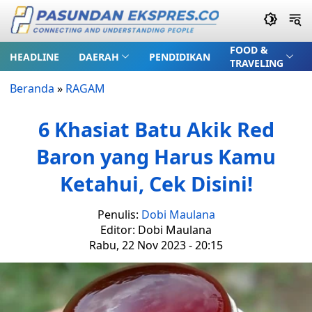
FOOD &
HEADLINE
DAERAH
PENDIDIKAN
TRAVELING
Beranda
»
RAGAM
6 Khasiat Batu Akik Red
Baron yang Harus Kamu
Ketahui, Cek Disini!
Penulis:
Dobi Maulana
Editor: Dobi Maulana
Rabu, 22 Nov 2023 - 20:15