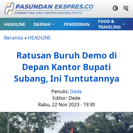
FOOD &
HEADLINE
DAERAH
PENDIDIKAN
TRAVELING
Beranda
»
HEADLINE
Ratusan Buruh Demo di
Depan Kantor Bupati
Subang, Ini Tuntutannya
Penulis:
Dede
Editor: Dede
Rabu, 22 Nov 2023 - 19:30