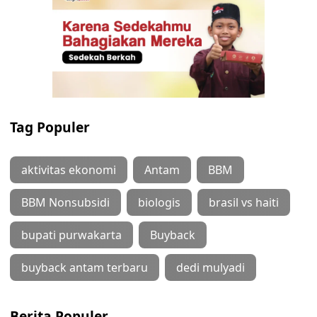
Tag Populer
aktivitas ekonomi
Antam
BBM
BBM Nonsubsidi
biologis
brasil vs haiti
bupati purwakarta
Buyback
buyback antam terbaru
dedi mulyadi
Berita Populer