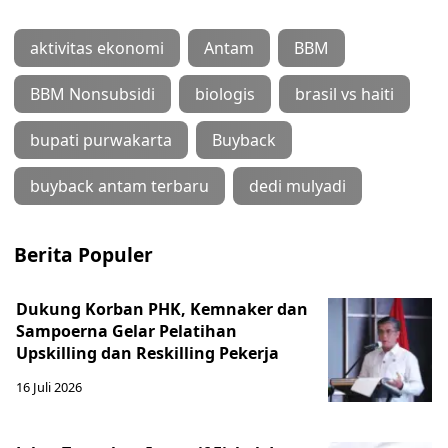
aktivitas ekonomi
Antam
BBM
BBM Nonsubsidi
biologis
brasil vs haiti
bupati purwakarta
Buyback
buyback antam terbaru
dedi mulyadi
Berita Populer
Dukung Korban PHK, Kemnaker dan
Sampoerna Gelar Pelatihan
Upskilling dan Reskilling Pekerja
16 Juli 2026