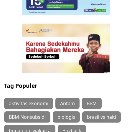
Tag Populer
aktivitas ekonomi
Antam
BBM
BBM Nonsubsidi
biologis
brasil vs haiti
bupati purwakarta
Buyback