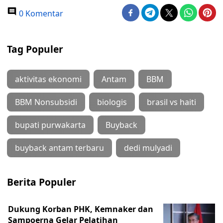
0 Komentar
Tag Populer
aktivitas ekonomi
Antam
BBM
BBM Nonsubsidi
biologis
brasil vs haiti
bupati purwakarta
Buyback
buyback antam terbaru
dedi mulyadi
Berita Populer
Dukung Korban PHK, Kemnaker dan
Sampoerna Gelar Pelatihan