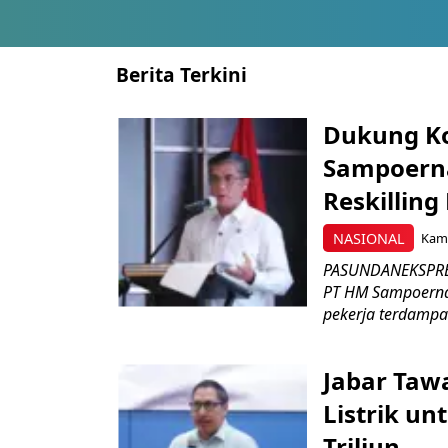
Berita Terkini
Dukung K
Sampoerna
Reskilling
NASIONAL
Kami
PASUNDANEKSPRES
PT HM Sampoerna
pekerja terdampa
Jabar Tawa
Listrik un
Triliun