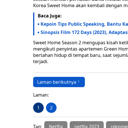
Korea Sweet Home akan kembali dengan m
Baca Juga:
Kepoin Tips Public Speaking, Bantu K
Sinopsis Film 172 Days (2023), Adapt
Sweet Home Season 2 mengupas kisah keti
mengikuti penyintas apartemen Green Hom
bertahan hidup di tempat baru, saat sejum
terjadi.
Laman berikutnya
Laman:
1
2
Tag:
Netflix
netflix 2023
rekomen