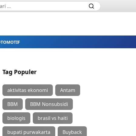
OTOMOTIF
Tag Populer
aktivitas ekonomi
Antam
BBM
BBM Nonsubsidi
biologis
brasil vs haiti
bupati purwakarta
Buyback