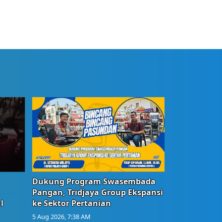
Dukung Program Swasembada
Pangan, Tridjaya Group Ekspansi
l
ke Sektor Pertanian
5 Aug 2026, 7:38 AM