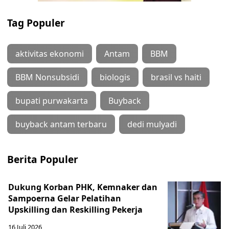
Tag Populer
aktivitas ekonomi
Antam
BBM
BBM Nonsubsidi
biologis
brasil vs haiti
bupati purwakarta
Buyback
buyback antam terbaru
dedi mulyadi
Berita Populer
Dukung Korban PHK, Kemnaker dan
Sampoerna Gelar Pelatihan
Upskilling dan Reskilling Pekerja
16 Juli 2026