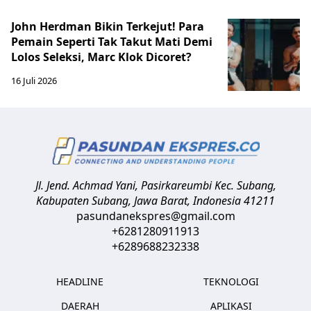
John Herdman Bikin Terkejut! Para
Pemain Seperti Tak Takut Mati Demi
Lolos Seleksi, Marc Klok Dicoret?
16 Juli 2026
Jl. Jend. Achmad Yani, Pasirkareumbi
Kec. Subang,
Kabupaten Subang, Jawa Barat
,
Indonesia
41211
pasundanekspres@gmail.com
+6281280911913
+6289688232338
HEADLINE
TEKNOLOGI
DAERAH
APLIKASI