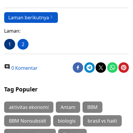
Laman berikutnya
Laman:
1
2
0 Komentar
Tag Populer
aktivitas ekonomi
Antam
BBM
BBM Nonsubsidi
biologis
brasil vs haiti